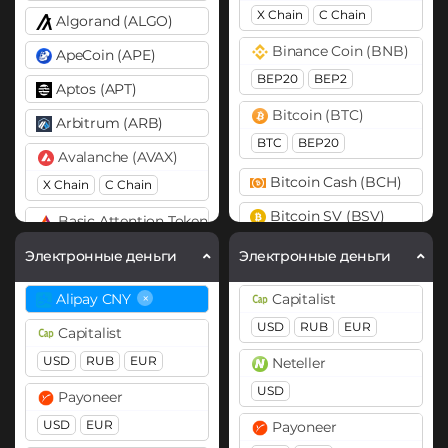
X Chain
C Chain
Algorand (ALGO)
Binance Coin (BNB)
ApeCoin (APE)
BEP20
BEP2
Aptos (APT)
Bitcoin (BTC)
Arbitrum (ARB)
BTC
BEP20
Avalanche (AVAX)
Bitcoin Cash (BCH)
X Chain
C Chain
Bitcoin SV (BSV)
Basic Attention Token (BAT)
ERC20
Cardano (ADA)
Электронные деньги
Электронные деньги
Cosmos (ATOM)
Binance Coin (BNB)
×
Alipay CNY
Capitalist
BEP20
BEP2
DASH
USD
RUB
EUR
Capitalist
Bitcoin (BTC)
Dogecoin (DOGE)
USD
RUB
EUR
Neteller
BTC
BEP20
DOGE
USD
Payoneer
Bitcoin Cash (BCH)
Polkadot (DOT)
USD
EUR
Payoneer
DOT