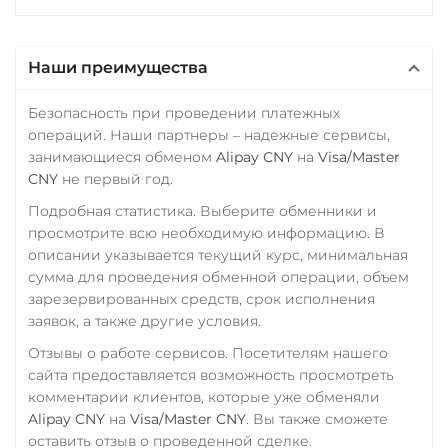
Промсвязьбанк RUB
Stellar (XLM)
ПУМБ UAH
Sui
Наши преимущества
Райффайзен
Sushi
RUB
UAH
Безопасность при проведении платежных
Synthetix (SNX)
операций. Наши партнеры – надежные сервисы,
РНКБ RUB
занимающиеся обменом
Alipay CNY
на
Visa/Master
Terra (LUNA)
Росбанк RUB
CNY
не первый год.
Terra Classic (LUNC)
Россельхоз банк RUB
Подробная статистика. Выберите обменники и
Tether (USDT)
просмотрите всю необходимую информацию. В
Русский Стандарт RUB
описании указывается текущий курс, минимальная
ERC20
TRC20
BEP20
сумма для проведения обменной операции, объем
Сбербанк
SOL
POL
ARB
зарезервированных средств, срок исполнения
AVAXC
OP
TON
RUB
KZT
QR RUB
заявок, а также другие условия.
NEAR
СБП RUB
Отзывы о работе сервисов. Посетителям нашего
Tether Gold (XAUt)
сайта предоставляется возможность просмотреть
Тинькофф
комментарии клиентов, которые уже обменяли
Tezos (XTZ)
RUB
QR RUB
Alipay CNY
на
Visa/Master CNY
. Вы также сможете
THETA
оставить отзыв о проведенной сделке.
УкрСиббанк UAH