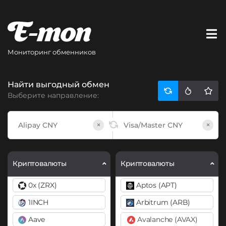
Мониторинг обменников
Найти выгодный обмен
Выберите направление:
×
×
Криптовалюты
Криптовалюты
0x (ZRX)
Aptos (APT)
1INCH
Arbitrum (ARB)
Aave
Avalanche (AVAX)