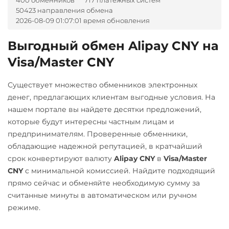
400 обменников
717 платежных систем
Horizen (ZEN)
Tether Gold (XAUt)
50423 направления обмена
AZN
BGN
CZK
GEL
Карта МИР RUB
ICON (ICX)
Tezos (XTZ)
2026-08-09 01:07:01 время обновления
HUF
NOK
TJS
INR
Любой банк
AED
UZS
RON
Internet Computer (ICP)
Tron (TRX)
Выгодный обмен Alipay CNY на
RUB
PLN
VND
IOTA (MIOTA)
TrueUSD (TUSD)
А-Банк UAH
Visa/Master CNY
МТС Банк RUB
ERC20
TRC20
Jupiter (JUP)
Авангард RUB
Открытие RUB
Существует множество обменников электронных
Uniswap (UNI)
Lido DAO (LDO)
Альфа-Банк
денег, предлагающих клиентам выгодные условия. На
Почта Банк RUB
ERC20
RUB
Litecoin (LTC)
нашем портале вы найдете десятки предложений,
Промсвязьбанк RUB
USD Coin (USDC)
которые будут интересны частным лицам и
Monero (XMR)
Беларусбанк BYN
предпринимателям. Проверенные обменники,
Райффайзен
ERC20
BEP20
SOL
NEAR Protocol
ВТБ Банк RUB
обладающие надежной репутацией, в кратчайший
Polygon
ARB
OP
RUB
срок конвертируют валюту
Alipay CNY
в
Visa/Master
NEO
Газпромбанк RUB
BASE
РНКБ RUB
CNY
с минимальной комиссией. Найдите подходящий
Notcoin (NOT)
Евразийский Банк KZT
Utopia USD (UUSD)
прямо сейчас и обменяйте необходимую сумму за
Росбанк RUB
Ontology (ONT)
ЕРИП Расчет BYN
считанные минуты в автоматическом или ручном
VeChain (VET)
Россельхоз банк RUB
режиме.
Optimism (OP)
Карта Unionpay CNY
Zcash (ZEC)
Русский Стандарт RUB