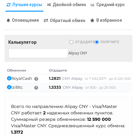
PancakeSwap (CAKE)
Карта UZCARD UZS
Лучшие курсы
Двойной обмен
Средний курс
Сбербанк
Pax Dollar (USDP)
Карта МИР RUB
RUB
ERC20
Оповещения
В избранное
Обратный обмен
Любой банк
СБП RUB
USD
RUB
EUR
GBP
Pepe
Счет ИП/ООО
THB
TRY
BYN
PLN
Pol (ex-MATIC)
Калькулятор
ОТДАДИТЕ
ПОЛУЧИТЕ
GEL
RUB
POL
Alipay CNY
Тинькофф
МТС Банк RUB
Qtum
RUB
Открытие RUB
Обменник
Отдадите
Ravencoin (RVN)
Фридом Банк KZT
ОТП Банк
RoyalCash
1.2821
1
CNY Alipay
от 7 692.3077
до 8 220 000
Ripple (XRP)
UAH
Центр Кредит KZT
IziBtc
1.3333
1
CNY Alipay
от 800
до 20 000
Shib
Элкарт KGS
Ощадбанк UAH
ERC20
BEP20
Всего по направлению Alipay CNY - Visa/Master
Почта Банк RUB
CNY работает
2
надежных обменных пунктов.
Solana (SOL)
Приват24
Суммарный резерв обменников:
12 590 000
StableUSD (USDS)
Visa/Master CNY. Средневзвешенный курс обмена:
UAH
1.3172
Starknet (STRK)