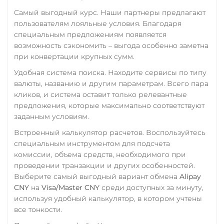
Tornado Cash (TORN)
Самый выгодный курс. Наши партнеры предлагают
Фридом Банк KZT
пользователям лояльные условия. Благодаря
Tron (TRX)
Центр Кредит KZT
специальным предложениям появляется
TrueUSD (TUSD)
возможность сэкономить – выгода особенно заметна
Элкарт KGS
при конвертации крупных сумм.
ERC20
TRC20
BEP
Удобная система поиска. Находите сервисы по типу
TRUMP
валюты, названию и другим параметрам. Всего пара
кликов, и система оставит только релевантные
UMA
предложения, которые максимально соответствуют
Uniswap (UNI)
заданным условиям.
ERC20
Встроенный калькулятор расчетов. Воспользуйтесь
специальным инструментом для подсчета
USD Coin (USDC)
комиссии, объема средств, необходимого при
ERC20
BEP20
SOL
проведении транзакции и других особенностей.
Polygon
ARB
OP
Выберите самый выгодный вариант обмена
Alipay
STELLAR
BASE
NEAR
CNY
на
Visa/Master CNY
среди доступных за минуту,
используя удобный калькулятор, в котором учтены
Utopia USD (UUSD)
все тонкости.
VeChain (VET)