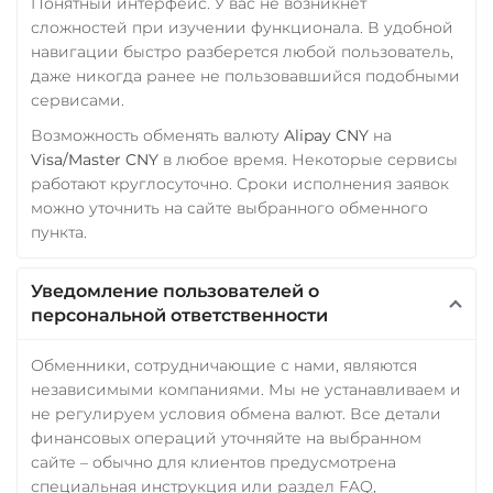
Понятный интерфейс. У вас не возникнет
Verge (XVG)
сложностей при изучении функционала. В удобной
навигации быстро разберется любой пользователь,
WAVES
даже никогда ранее не пользовавшийся подобными
сервисами.
Wrapped Bitcoin (WBTC)
ERC20
Возможность обменять валюту
Alipay CNY
на
Visa/Master CNY
в любое время. Некоторые сервисы
Yearn.finance (YFI)
работают круглосуточно. Сроки исполнения заявок
можно уточнить на сайте выбранного обменного
Zcash (ZEC)
пункта.
Zilliqa (ZIL)
Уведомление пользователей о
персональной ответственности
Обменники, сотрудничающие с нами, являются
независимыми компаниями. Мы не устанавливаем и
не регулируем условия обмена валют. Все детали
финансовых операций уточняйте на выбранном
сайте – обычно для клиентов предусмотрена
специальная инструкция или раздел FAQ,