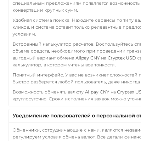
специальным предложениям появляется возможность с
конвертации крупных сумм.
Удобная система поиска. Находите сервисы по типу в
кликов, и система оставит только релевантные предл
условиям.
Встроенный калькулятор расчетов. Воспользуйтесь с
объема средств, необходимого при проведении транз
выгодный вариант обмена
Alipay CNY
на
Cryptex USD
с
калькулятор, в котором учтены все тонкости.
Понятный интерфейс. У вас не возникнет сложностей
быстро разберется любой пользователь, даже никогд
Возможность обменять валюту
Alipay CNY
на
Cryptex U
круглосуточно. Сроки исполнения заявок можно уточни
Уведомление пользователей о персональной о
Обменники, сотрудничающие с нами, являются незав
регулируем условия обмена валют. Все детали финанс