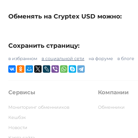
Обменять на Cryptex USD можно:
Сохранить страницу:
в избранном
в социальной сети
на форуме
в блоге
Сервисы
Компании
Мониторинг обменнииков
Обменники
Кешбэк
Новости
Карта сайта