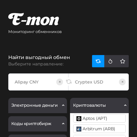
Мониторинг обменников
Найти выгодный обмен
Выберите направление:
×
×
Электронные деньги
Криптовалюты
Aptos (APT)
Коды криптобирж
Arbitrum (ARB)