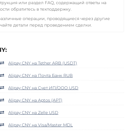
трукция или раздел FAQ, содержащий ответы на
сти обратитесь в техподдержку.
 различные операции, проводящиеся через другие
чайте детали перед проведением сделки.
Y:
Alipay CNY на Tether ARB (USDT)
Alipay CNY на Почта Банк RUB
Alipay CNY на Счет ИП/ООО USD
Alipay CNY на Aptos (APT)
Alipay CNY на Zelle USD
Alipay CNY на Visa/Master MDL