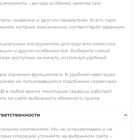
экономить – выгода особенно заметна при
алюты, названию и другим параметрам. Всего пара
ожения, которые максимально соответствуют заданным
пециальным инструментом для подсчета комиссии,
акции и других особенностей. Выберите самый
реди доступных за минуту, используя удобный
 при изучении функционала. В удобной навигации
а ранее не пользовавшийся подобными сервисами.
SD
в любое время. Некоторые сервисы работают
ть на сайте выбранного обменного пункта.
тветственности
исимыми компаниями. Мы не устанавливаем и не
овых операций уточняйте на выбранном сайте –