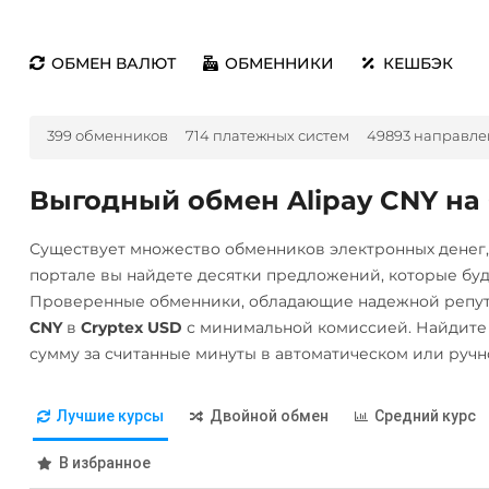
ОБМЕН ВАЛЮТ
ОБМЕННИКИ
КЕШБЭК
399 обменников
714 платежных систем
49893 направле
Выгодный обмен Alipay CNY на 
Существует множество обменников электронных денег
портале вы найдете десятки предложений, которые бу
Проверенные обменники, обладающие надежной репут
CNY
в
Cryptex USD
с минимальной комиссией. Найдите
сумму за считанные минуты в автоматическом или руч
Лучшие курсы
Двойной обмен
Средний курс
В избранное