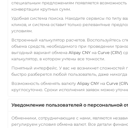
специальным предложениям появляется возможность с
конвертации крупных сумм.
Удобная система поиска. Находите сервисы по типу в
кликов, и система оставит только релевантные предл
условиям.
Встроенный калькулятор расчетов. Воспользуйтесь с
объема средств, необходимого при проведении транз
выгодный вариант обмена
Alipay CNY
на
Curve (CRV)
ср
калькулятор, в котором учтены все тонкости.
Понятный интерфейс. У вас не возникнет сложностей
быстро разберется любой пользователь, даже никогд
Возможность обменять валюту
Alipay CNY
на
Curve (CR
круглосуточно. Сроки исполнения заявок можно уточни
Уведомление пользователей о персональной о
Обменники, сотрудничающие с нами, являются незав
регулируем условия обмена валют. Все детали финанс