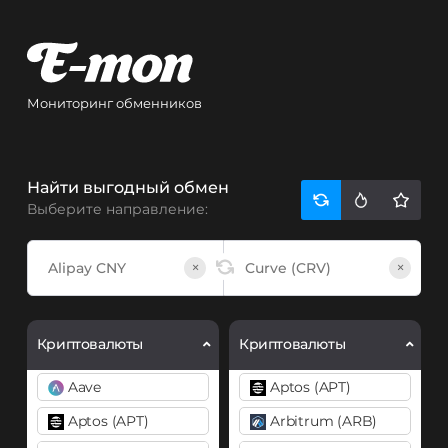
Мониторинг обменников
Найти выгодный обмен
Выберите направление:
×
×
Криптовалюты
Криптовалюты
Aave
Aptos (APT)
Aptos (APT)
Arbitrum (ARB)