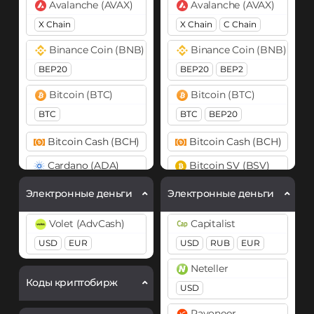
Avalanche (AVAX)
Avalanche (AVAX)
X Chain
X Chain
C Chain
Binance Coin (BNB)
Binance Coin (BNB)
BEP20
BEP20
BEP2
Bitcoin (BTC)
Bitcoin (BTC)
BTC
BTC
BEP20
Bitcoin Cash (BCH)
Bitcoin Cash (BCH)
Cardano (ADA)
Bitcoin SV (BSV)
Chainlink (LINK)
Cardano (ADA)
Электронные деньги
Электронные деньги
ERC20
Cosmos (ATOM)
Volet (AdvCash)
Capitalist
Dogecoin (DOGE)
DASH
USD
EUR
USD
RUB
EUR
DOGE
Dogecoin (DOGE)
Neteller
Ethereum (ETH)
DOGE
Коды криптобирж
USD
ERC20
ARB
BASE
Polkadot (DOT)
Payoneer