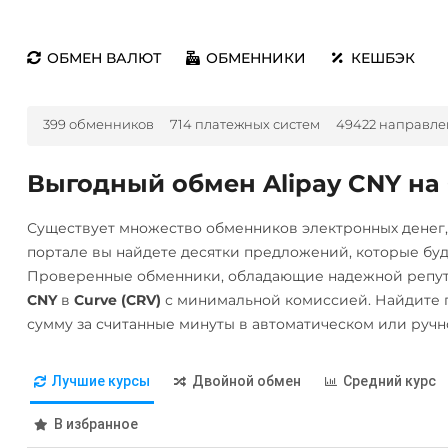
ОБМЕН ВАЛЮТ
ОБМЕННИКИ
КЕШБЭК
399 обменников
714 платежных систем
49422 направле
Выгодный обмен Alipay CNY на 
Существует множество обменников электронных денег
портале вы найдете десятки предложений, которые бу
Проверенные обменники, обладающие надежной репут
CNY
в
Curve (CRV)
с минимальной комиссией. Найдите 
сумму за считанные минуты в автоматическом или руч
Лучшие курсы
Двойной обмен
Средний курс
В избранное