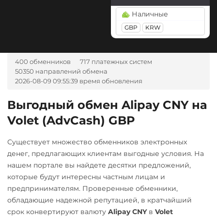
Tether Gold (XAUt)
BGN
CZK
GEL
HUF
Наличные
Tezos (XTZ)
NOK
TJS
INR
AED
GBP
KRW
UZS
RON
Tron (TRX)
TrueUSD (TUSD)
А-Банк UAH
400 обменников
717 платежных систем
ERC20
TRC20
Авангард RUB
50350 направлений обмена
2026-08-09 09:55:39 время обновления
Uniswap (UNI)
Альфа-Банк
ERC20
RUB
Выгодный обмен Alipay CNY на
USD Coin (USDC)
Volet (AdvCash) GBP
Беларусбанк BYN
ERC20
BEP20
SOL
ВТБ Банк RUB
Polygon
ARB
OP
Существует множество обменников электронных
Газпромбанк RUB
BASE
денег, предлагающих клиентам выгодные условия. На
нашем портале вы найдете десятки предложений,
Евразийский Банк KZT
Utopia USD (UUSD)
которые будут интересны частным лицам и
ЕРИП Расчет BYN
VeChain (VET)
предпринимателям. Проверенные обменники,
обладающие надежной репутацией, в кратчайший
Карта Unionpay CNY
Zcash (ZEC)
срок конвертируют валюту
Alipay CNY
в
Volet