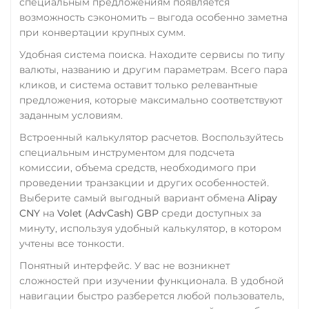
специальным предложениям появляется
RUB
QR RUB
возможность сэкономить – выгода особенно заметна
при конвертации крупных сумм.
УкрСиббанк UAH
Удобная система поиска. Находите сервисы по типу
Фридом Банк KZT
валюты, названию и другим параметрам. Всего пара
кликов, и система оставит только релевантные
Центр Кредит KZT
предложения, которые максимально соответствуют
Элкарт KGS
заданным условиям.
Встроенный калькулятор расчетов. Воспользуйтесь
специальным инструментом для подсчета
комиссии, объема средств, необходимого при
проведении транзакции и других особенностей.
Выберите самый выгодный вариант обмена
Alipay
CNY
на
Volet (AdvCash) GBP
среди доступных за
минуту, используя удобный калькулятор, в котором
учтены все тонкости.
Понятный интерфейс. У вас не возникнет
сложностей при изучении функционала. В удобной
навигации быстро разберется любой пользователь,