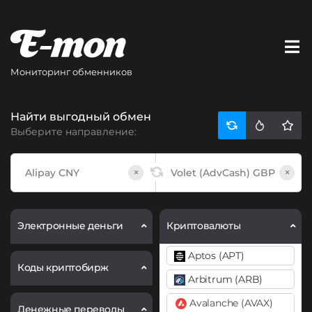
Мониторинг обменников
Найти выгодный обмен
Выберите направление:
×
×
Электронные деньги
Криптовалюты
Aptos (APT)
Коды криптобирж
Arbitrum (ARB)
Avalanche (AVAX)
Денежные переводы