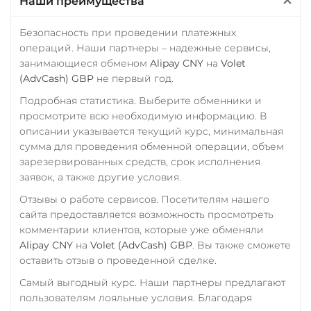
Наши преимущества
Промсвязьбанк RUB
ПУМБ UAH
Безопасность при проведении платежных
операций. Наши партнеры – надежные сервисы,
Райффайзен
занимающиеся обменом
Alipay CNY
на
Volet
RUB
UAH
(AdvCash) GBP
не первый год.
РНКБ RUB
Подробная статистика. Выберите обменники и
просмотрите всю необходимую информацию. В
Росбанк RUB
описании указывается текущий курс, минимальная
Россельхоз банк RUB
сумма для проведения обменной операции, объем
зарезервированных средств, срок исполнения
Русский Стандарт RUB
заявок, а также другие условия.
Сбербанк
Отзывы о работе сервисов. Посетителям нашего
RUB
KZT
QR RUB
сайта предоставляется возможность просмотреть
комментарии клиентов, которые уже обменяли
СБП RUB
Alipay CNY
на
Volet (AdvCash) GBP
. Вы также сможете
оставить отзыв о проведенной сделке.
Счет ИП/ООО
Самый выгодный курс. Наши партнеры предлагают
RUB
USD
EUR
пользователям лояльные условия. Благодаря
Тинькофф