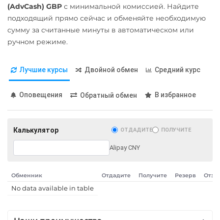
Карта UZCARD UZS
(AdvCash) GBP
с минимальной комиссией. Найдите
Карта МИР RUB
подходящий прямо сейчас и обменяйте необходимую
сумму за считанные минуты в автоматическом или
Любой банк
ручном режиме.
USD
RUB
EUR
GBP
THB
TRY
BYN
PLN
Лучшие курсы
Двойной обмен
Средний курс
GEL
МТС Банк RUB
Оповещения
В избранное
Обратный обмен
Открытие RUB
ОТП Банк
Калькулятор
ОТДАДИТЕ
ПОЛУЧИТЕ
UAH
Alipay CNY
Ощадбанк UAH
Почта Банк RUB
Обменник
Отдадите
Получите
Резерв
Отзы
No data available in table
Приват24
UAH