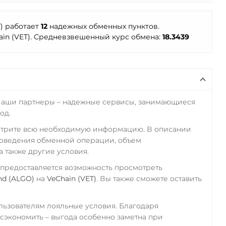
T) работает
12
надежных обменных пунктов.
in (VET). Средневзвешенный курс обмена:
18.3439
Наши партнеры – надежные сервисы, занимающиеся
од.
отрите всю необходимую информацию. В описании
роведения обменной операции, объем
а также другие условия.
 предоставляется возможность просмотреть
nd (ALGO)
на
VeChain (VET)
. Вы также сможете оставить
ьзователям лояльные условия. Благодаря
экономить – выгода особенно заметна при