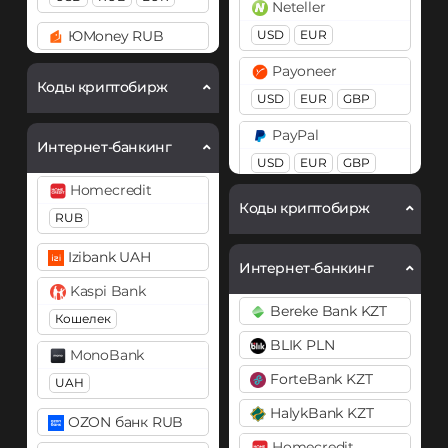
Neteller
Cardano (ADA)
Cardano (ADA)
ЮMoney RUB
USD
EUR
Chainlink (LINK)
Chainlink (LINK)
Payoneer
ERC20
BEP20
ERC20
Коды криптобирж
USD
EUR
GBP
Cosmos (ATOM)
Compound (COMP)
PayPal
Интернет-банкинг
Cronos (CRO)
Cosmos (ATOM)
USD
EUR
GBP
CAD
AUD
PYUSD
Homecredit
DAI
Cronos (CRO)
Коды криптобирж
RUB
ERC20
PaySera
DAI
EUR
ERC20
Izibank UAH
DASH
Интернет-банкинг
Pix BRL
Kaspi Bank
Decentraland (MANA)
DASH
Bereke Bank KZT
Кошелек
Revolut
Dogecoin (DOGE)
Decentraland (MANA)
BLIK PLN
EUR
USD
GBP
DOGE
MonoBank
Dogecoin (DOGE)
ForteBank KZT
UAH
Skrill
DOGE
Polkadot (DOT)
HalykBank KZT
USD
EUR
DOT
OZON банк RUB
Polkadot (DOT)
Homecredit