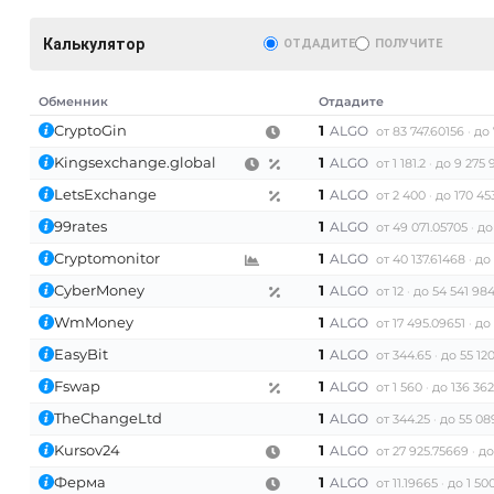
Калькулятор
ОТДАДИТЕ
ПОЛУЧИТЕ
Обменник
Отдадите
CryptoGin
1
ALGO
от 83 747.60156
до 
Kingsexchange.global
1
ALGO
от 1 181.2
до 9 275 9
AT)
LetsExchange
1
ALGO
от 2 400
до 170 45
99rates
1
ALGO
от 49 071.05705
до
Cryptomonitor
1
ALGO
от 40 137.61468
до 
CyberMoney
1
ALGO
от 12
до 54 541 984
WmMoney
1
ALGO
от 17 495.09651
до 
EasyBit
1
ALGO
от 344.65
до 55 12
Fswap
1
ALGO
от 1 560
до 136 36
TheChangeLtd
1
ALGO
от 344.25
до 55 08
Kursov24
1
ALGO
от 27 925.75669
до
Ферма
1
ALGO
от 11.19665
до 1 50