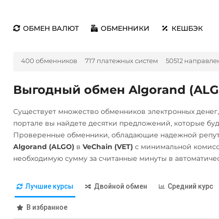
ОБМЕН ВАЛЮТ
ОБМЕННИКИ
КЕШБЭК
400 обменников
717 платежных систем
50512 направле
Выгодный обмен Algorand (ALGO
Существует множество обменников электронных денег
портале вы найдете десятки предложений, которые бу
Проверенные обменники, обладающие надежной репута
Algorand (ALGO)
в
VeChain (VET)
с минимальной комисс
необходимую сумму за считанные минуты в автоматиче
Лучшие курсы
Двойной обмен
Средний курс
В избранное