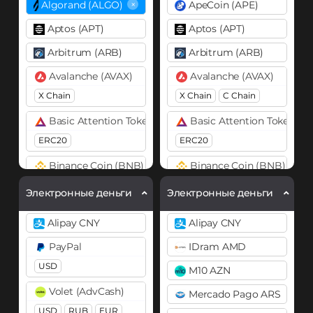
×
Algorand (ALGO)
ApeCoin (APE)
Aptos (APT)
Aptos (APT)
Arbitrum (ARB)
Arbitrum (ARB)
Avalanche (AVAX)
Avalanche (AVAX)
X Chain
X Chain
C Chain
Basic Attention Token (BAT)
Basic Attention Token (B
ERC20
ERC20
Binance Coin (BNB)
Binance Coin (BNB)
BEP20
BEP2
BEP20
BEP2
Электронные деньги
Электронные деньги
Bitcoin (BTC)
Bitcoin (BTC)
Alipay CNY
Alipay CNY
BTC
BEP20
BTC
BEP20
PayPal
IDram AMD
Bitcoin Cash (BCH)
Bitcoin Cash (BCH)
USD
M10 AZN
Bitcoin SV (BSV)
Bitcoin SV (BSV)
Volet (AdvCash)
Mercado Pago ARS
BitTorrent (BTT)
BitTorrent (BTT)
USD
RUB
EUR