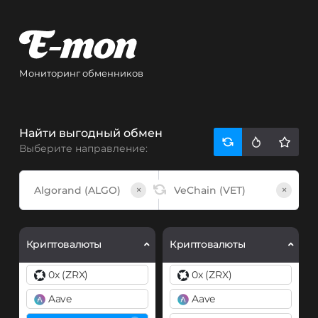
Мониторинг обменников
Найти выгодный обмен
Выберите направление:
×
×
Криптовалюты
Криптовалюты
0x (ZRX)
0x (ZRX)
Aave
Aave