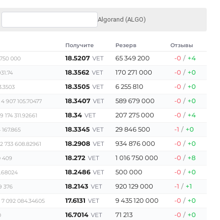
Algorand (ALGO)
Получите
Резерв
Отзывы
18.5207
65 349 200
-0
/
+4
VET
750 000
18.3562
170 271 000
-0
/
+0
VET
31.74
18.3505
6 255 810
-0
/
+0
VET
3.3503
18.3407
589 679 000
-0
/
+0
VET
 4 907 105.70477
18.34
207 275 000
-0
/
+4
VET
9 174 311.92661
18.3345
29 846 500
-1
/
+0
VET
 167.865
18.2908
934 876 000
-0
/
+0
VET
2 733 608.82961
18.272
1 016 750 000
-0
/
+8
VET
0 409
18.2486
500 000
-0
/
+0
VET
2.68024
18.2143
920 129 000
-1
/
+1
VET
9 376
17.6131
9 435 120 000
-0
/
+0
VET
 7 092 084.34605
16.7014
71 213
-0
/
+0
VET
0