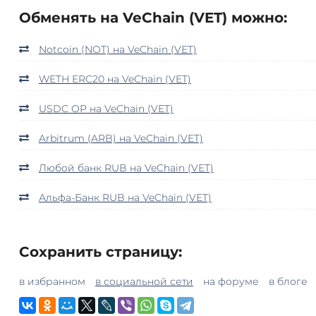
Обменять на VeChain (VET) можно:
Notcoin (NOT) на VeChain (VET)
WETH ERC20 на VeChain (VET)
USDC OP на VeChain (VET)
Arbitrum (ARB) на VeChain (VET)
Любой банк RUB на VeChain (VET)
Альфа-Банк RUB на VeChain (VET)
Сохранить страницу:
в избранном
в социальной сети
на форуме
в блоге