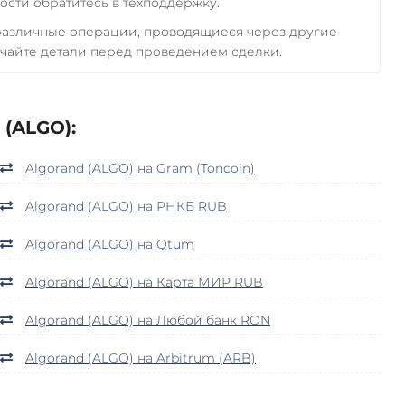
сти обратитесь в техподдержку.
 различные операции, проводящиеся через другие
чайте детали перед проведением сделки.
(ALGO):
Algorand (ALGO) на Gram (Toncoin)
Algorand (ALGO) на РНКБ RUB
Algorand (ALGO) на Qtum
Algorand (ALGO) на Карта МИР RUB
Algorand (ALGO) на Любой банк RON
Algorand (ALGO) на Arbitrum (ARB)