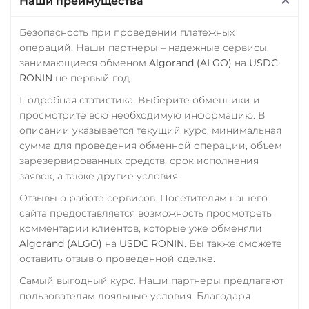
Наши преимущества
Почта Банк RUB
ERC20
TRC20
BEP20
SOL
POL
ARB
Приват24
Безопасность при проведении платежных
AVAXC
OP
TON
операций. Наши партнеры – надежные сервисы,
USD
EUR
UAH
занимающиеся обменом
Algorand (ALGO)
на
USDC
NEAR
Промсвязьбанк RUB
RONIN
не первый год.
Tether Gold (XAUt)
Подробная статистика. Выберите обменники и
ПУМБ UAH
Tezos (XTZ)
просмотрите всю необходимую информацию. В
Райффайзен
описании указывается текущий курс, минимальная
THETA
RUB
UAH
сумма для проведения обменной операции, объем
Tornado Cash (TORN)
зарезервированных средств, срок исполнения
РНКБ RUB
заявок, а также другие условия.
Tron (TRX)
Росбанк RUB
Отзывы о работе сервисов. Посетителям нашего
TrueUSD (TUSD)
сайта предоставляется возможность просмотреть
Россельхоз банк RUB
ERC20
TRC20
BEP
комментарии клиентов, которые уже обменяли
Русский Стандарт RUB
Algorand (ALGO)
на
USDC RONIN
. Вы также сможете
TRUMP
оставить отзыв о проведенной сделке.
Сбербанк
Uniswap (UNI)
Самый выгодный курс. Наши партнеры предлагают
RUB
QR RUB
пользователям лояльные условия. Благодаря
ERC20