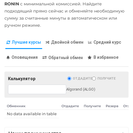
RONIN
с минимальной комиссией. Найдите
Карта Unionpay CNY
Qtum
подходящий прямо сейчас и обменяйте необходимую
Карта UZCARD UZS
сумму за считанные минуты в автоматическом или
Ravencoin (RVN)
ручном режиме.
Карта МИР RUB
Ripple (XRP)
Любой банк
Shib
Лучшие курсы
Двойной обмен
Средний курс
USD
RUB
EUR
UAH
ERC20
BEP20
GBP
CNY
THB
TRY
Оповещения
В избранное
Обратный обмен
Solana (SOL)
BYN
PLN
INR
AED
GEL
ILS
IDR
KRW
StableUSD (USDS)
RON
Калькулятор
ОТДАДИТЕ
ПОЛУЧИТЕ
Starknet (STRK)
МТС Банк RUB
Algorand (ALGO)
Stellar (XLM)
Открытие RUB
Sui
ОТП Банк
Обменник
Отдадите
Получите
Резерв
Отзы
Terra (LUNA)
No data available in table
UAH
Terra Classic (LUNC)
Ощадбанк UAH
Tether (USDT)