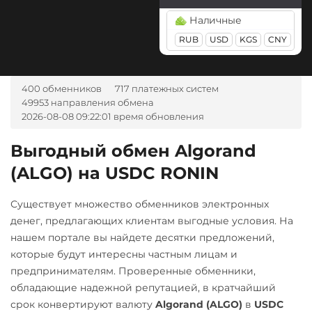
Tezos (XTZ)
Kusama (KSM)
Россельхоз банк RUB
AZN
BGN
CZK
GEL
Наличные
Tron (TRX)
Litecoin (LTC)
Русский Стандарт RUB
HUF
NOK
TJS
INR
RUB
USD
KGS
CNY
USD Coin (USDC)
AED
UZS
BRL
RON
Monero (XMR)
Сбербанк
IDR
ARS
ERC20
BEP20
AVAX
NEAR Protocol
RUB
QR RUB
SOL
Polygon
400 обменников
717 платежных систем
А-Банк UAH
NEO
СБП RUB
49953 направления обмена
CRONOS
ARB
OP
Авангард RUB
2026-08-08 09:22:01 время обновления
BASE
Notcoin (NOT)
Тинькофф
Ак Барс Банк RUB
Ontology (ONT)
RUB
Utopia USD (UUSD)
QR RUB
Выгодный обмен Algorand
Альфа-Банк
(ALGO) на USDC RONIN
Optimism (OP)
Wrapped Bitcoin (WBTC)
RUB
CASH-IN RUB
ERC20
AVAXC
PancakeSwap (CAKE)
Существует множество обменников электронных
Беларусбанк BYN
Wrapped Ethereum (WETH)
Pax Dollar (USDP)
денег, предлагающих клиентам выгодные условия. На
ВТБ Банк RUB
ERC20
AVAXC
BASE
ERC20
нашем портале вы найдете десятки предложений,
CRO
RONIN
которые будут интересны частным лицам и
Газпромбанк RUB
Pepe
предпринимателям. Проверенные обменники,
Zcash (ZEC)
Евразийский Банк KZT
Pol (ex-MATIC)
обладающие надежной репутацией, в кратчайший
срок конвертируют валюту
Algorand (ALGO)
в
USDC
ЕРИП Расчет BYN
POL