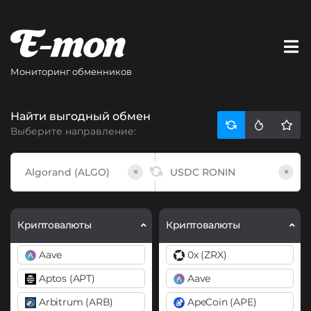
Мониторинг обменников
Найти выгодный обмен
Выберите направление:
×
×
Криптовалюты
Криптовалюты
Aave
0x (ZRX)
Aptos (APT)
Aave
Arbitrum (ARB)
ApeCoin (APE)