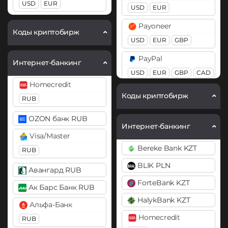
Cardano (ADA)
USD
EUR
USD
EUR
BEP20
ERC20
OP
Chainlink (LINK)
ARB
BASE
Payoneer
Коды криптобирж
BEP20
ERC20
USD
EUR
GBP
Ethereum Classic (ETC)
Compound (COMP)
PayPal
Gram (Toncoin)
Интернет-банкинг
Cosmos (ATOM)
USD
EUR
GBP
CAD
Kaspa (KAS)
Homecredit
AUD
PYUSD
Cronos (CRO)
Litecoin (LTC)
Коды криптобирж
RUB
PaySera
DAI
Monero (XMR)
EUR
OZON банк RUB
ERC20
Интернет-банкинг
NEAR Protocol
Visa/Master
Pix BRL
DASH
ONDO
Bereke Bank KZT
RUB
Revolut
Decentraland (MANA)
Optimism (OP)
BLIK PLN
EUR
USD
GBP
Авангард RUB
Dogecoin (DOGE)
PancakeSwap (CAKE)
ForteBank KZT
Ак Барс Банк RUB
Skrill
DOGE
Pepe
HalykBank KZT
USD
EUR
Альфа-Банк
Polkadot (DOT)
Pol (ex-MATIC)
Homecredit
RUB
Volet (AdvCash)
DOT