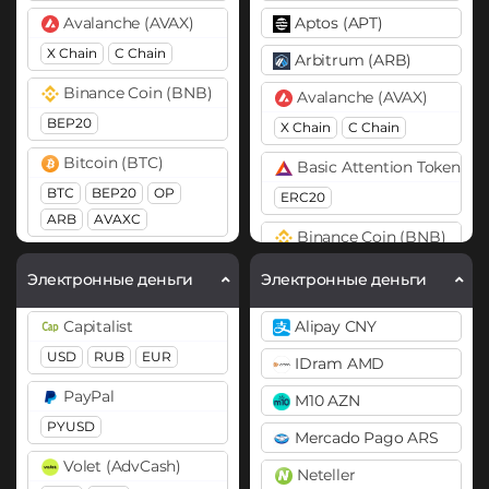
Avalanche (AVAX)
Aptos (APT)
X Chain
C Chain
Arbitrum (ARB)
Binance Coin (BNB)
Avalanche (AVAX)
BEP20
X Chain
C Chain
Bitcoin (BTC)
Basic Attention Token (B
BTC
BEP20
OP
ERC20
ARB
AVAXC
Binance Coin (BNB)
Bitcoin Cash (BCH)
BEP20
BEP2
Электронные деньги
Электронные деньги
Cardano (ADA)
Bitcoin (BTC)
Capitalist
Alipay CNY
Cosmos (ATOM)
BTC
BEP20
USD
RUB
EUR
IDram AMD
DASH
Bitcoin Cash (BCH)
PayPal
M10 AZN
Dogecoin (DOGE)
Bitcoin SV (BSV)
PYUSD
Mercado Pago ARS
DOGE
BitTorrent (BTT)
Volet (AdvCash)
Neteller
Ethereum (ETH)