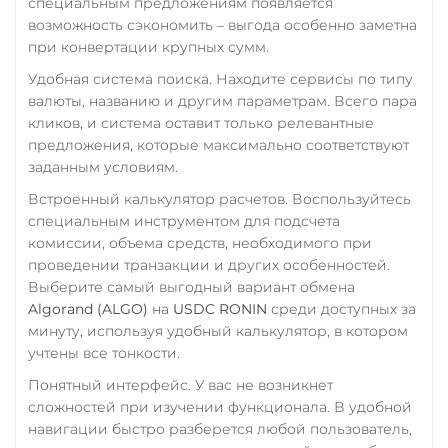
СБП RUB
специальным предложениям появляется
USD Coin (USDC)
возможность сэкономить – выгода особенно заметна
Счет ИП/ООО
ERC20
BEP20
SOL
при конвертации крупных сумм.
UAH
EUR
Polygon
ARB
OP
Удобная система поиска. Находите сервисы по типу
BASE
NEAR
XLM
Тинькофф
валюты, названию и другим параметрам. Всего пара
кликов, и система оставит только релевантные
RUB
CASH-IN RUB
Utopia USD (UUSD)
предложения, которые максимально соответствуют
QR RUB
VeChain (VET)
заданным условиям.
УкрСиббанк UAH
Встроенный калькулятор расчетов. Воспользуйтесь
Verge (XVG)
специальным инструментом для подсчета
Фридом Банк KZT
WAVES
комиссии, объема средств, необходимого при
Центр Кредит KZT
проведении транзакции и других особенностей.
Wrapped Bitcoin (WBTC)
Выберите самый выгодный вариант обмена
Элкарт KGS
ERC20
Algorand (ALGO)
на
USDC RONIN
среди доступных за
минуту, используя удобный калькулятор, в котором
Yearn.finance (YFI)
учтены все тонкости.
Zcash (ZEC)
Понятный интерфейс. У вас не возникнет
сложностей при изучении функционала. В удобной
навигации быстро разберется любой пользователь,