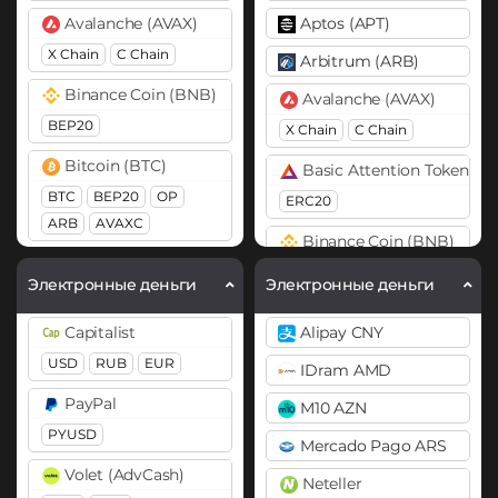
Avalanche (AVAX)
Aptos (APT)
X Chain
C Chain
Arbitrum (ARB)
Binance Coin (BNB)
Avalanche (AVAX)
BEP20
X Chain
C Chain
Bitcoin (BTC)
Basic Attention Token (B
BTC
BEP20
OP
ERC20
ARB
AVAXC
Binance Coin (BNB)
Bitcoin Cash (BCH)
BEP20
BEP2
Электронные деньги
Электронные деньги
Cardano (ADA)
Bitcoin (BTC)
Capitalist
Alipay CNY
Cosmos (ATOM)
BTC
BEP20
USD
RUB
EUR
IDram AMD
DASH
Bitcoin Cash (BCH)
PayPal
M10 AZN
Dogecoin (DOGE)
Bitcoin SV (BSV)
PYUSD
Mercado Pago ARS
DOGE
BitTorrent (BTT)
Volet (AdvCash)
Neteller
Ethereum (ETH)