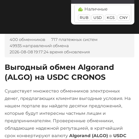
Tezos (XTZ)
Kusama (KSM)
GBP
TRY
PLN
SEK
Россельхоз банк RUB
Наличные
CAD
MDL
KGS
CNY
Tron (TRX)
Litecoin (LTC)
Русский Стандарт RUB
AZN
RUB
BGN
USD
CZK
KGS
CNY
GEL
USD Coin (USDC)
Monero (XMR)
Сбербанк
HUF
NOK
TJS
INR
ERC20
BEP20
AVAX
AED
UZS
BRL
RON
NEAR Protocol
RUB
QR RUB
SOL
Polygon
ARB
400 обменников
717 платежных систем
IDR
ARS
NEO
СБП RUB
49935 направлений обмена
OP
BASE
RONIN
А-Банк UAH
2026-08-08 19:17:24 время обновления
Notcoin (NOT)
Тинькофф
Utopia USD (UUSD)
Авангард RUB
Ontology (ONT)
RUB
QR RUB
Выгодный обмен Algorand
Wrapped Bitcoin (WBTC)
Ак Барс Банк RUB
(ALGO) на USDC CRONOS
Optimism (OP)
ERC20
AVAXC
Альфа-Банк
PancakeSwap (CAKE)
Wrapped Ethereum (WETH)
Существует множество обменников электронных
RUB
CASH-IN RUB
Pax Dollar (USDP)
ERC20
AVAXC
BASE
денег, предлагающих клиентам выгодные условия. На
Беларусбанк BYN
CRO
RONIN
ERC20
нашем портале вы найдете десятки предложений,
которые будут интересны частным лицам и
ВТБ Банк RUB
Zcash (ZEC)
Pepe
предпринимателям. Проверенные обменники,
Газпромбанк RUB
Pol (ex-MATIC)
обладающие надежной репутацией, в кратчайший
срок конвертируют валюту
Algorand (ALGO)
в
USDC
Евразийский Банк KZT
POL