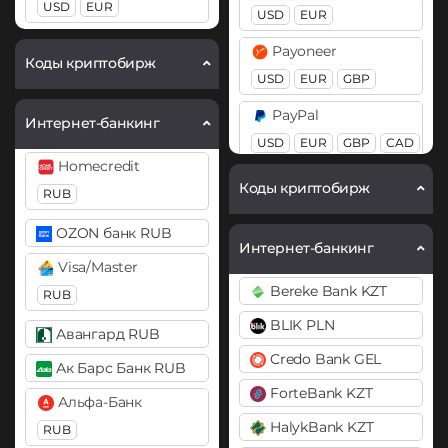
Cardano (ADA)
USD
EUR
USD
EUR
BEP20
ERC20
OP
Chainlink (LINK)
ARB
BASE
Payoneer
Коды криптобирж
BEP20
ERC20
USD
EUR
GBP
Ethereum Classic (ETC)
Compound (COMP)
PayPal
Gram (Toncoin)
Интернет-банкинг
Cosmos (ATOM)
USD
EUR
GBP
CAD
Kaspa (KAS)
Homecredit
AUD
PYUSD
Cronos (CRO)
Litecoin (LTC)
Коды криптобирж
RUB
PaySera
DAI
Monero (XMR)
EUR
OZON банк RUB
ERC20
Интернет-банкинг
NEAR Protocol
Visa/Master
Pix BRL
DASH
ONDO
Bereke Bank KZT
RUB
Revolut
Decentraland (MANA)
Optimism (OP)
BLIK PLN
EUR
USD
GBP
Авангард RUB
Dogecoin (DOGE)
PancakeSwap (CAKE)
Credo Bank GEL
Ак Барс Банк RUB
Skrill
DOGE
Pepe
ForteBank KZT
USD
EUR
Альфа-Банк
Polkadot (DOT)
Pol (ex-MATIC)
HalykBank KZT
RUB
Volet (AdvCash)
DOT