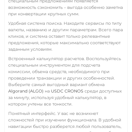
специальным предложениям появляется
USD Coin (USDC)
возможность сэкономить – выгода особенно заметна
СБП RUB
ERC20
BEP20
SOL
при конвертации крупных сумм.
Polygon
Счет ИП/ООО
ARB
OP
Удобная система поиска. Находите сервисы по типу
BASE
NEAR
XLM
UAH
EUR
валюты, названию и другим параметрам. Всего пара
кликов, и система оставит только релевантные
Utopia USD (UUSD)
Тинькофф
предложения, которые максимально соответствуют
RUB
CASH-IN RUB
VeChain (VET)
заданным условиям.
QR RUB
Встроенный калькулятор расчетов. Воспользуйтесь
Verge (XVG)
специальным инструментом для подсчета
УкрСиббанк UAH
WAVES
комиссии, объема средств, необходимого при
Фридом Банк KZT
проведении транзакции и других особенностей.
Wrapped Bitcoin (WBTC)
Выберите самый выгодный вариант обмена
Центр Кредит KZT
ERC20
Algorand (ALGO)
на
USDC CRONOS
среди доступных
Элкарт KGS
за минуту, используя удобный калькулятор, в
Yearn.finance (YFI)
котором учтены все тонкости.
Zcash (ZEC)
Понятный интерфейс. У вас не возникнет
сложностей при изучении функционала. В удобной
навигации быстро разберется любой пользователь,