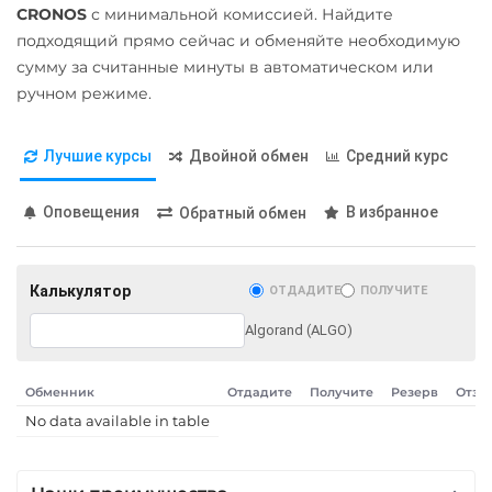
CRONOS
с минимальной комиссией. Найдите
ЕРИП Расчет BYN
Qtum
подходящий прямо сейчас и обменяйте необходимую
Карта Unionpay CNY
сумму за считанные минуты в автоматическом или
Ravencoin (RVN)
ручном режиме.
Карта UZCARD UZS
Ripple (XRP)
Карта МИР RUB
Shib
Лучшие курсы
Двойной обмен
Средний курс
Любой банк
ERC20
BEP20
USD
RUB
EUR
UAH
Оповещения
В избранное
Обратный обмен
Solana (SOL)
KZT
GBP
CNY
THB
StableUSD (USDS)
TRY
BYN
PLN
INR
AED
GEL
ILS
IDR
Калькулятор
ОТДАДИТЕ
ПОЛУЧИТЕ
Starknet (STRK)
KRW
RON
Algorand (ALGO)
Stellar (XLM)
МТС Банк RUB
Sui
Открытие RUB
Обменник
Отдадите
Получите
Резерв
Отзы
Terra (LUNA)
No data available in table
ОТП Банк
Terra Classic (LUNC)
UAH
Tether (USDT)