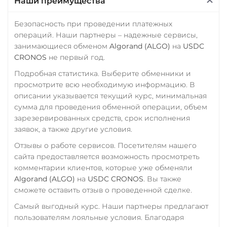
Наши преимущества
Ощадбанк UAH
ERC20
TRC20
BEP20
SOL
POL
ARB
Почта Банк RUB
Безопасность при проведении платежных
AVAXC
OP
TON
операций. Наши партнеры – надежные сервисы,
Приват24
занимающиеся обменом
Algorand (ALGO)
на
USDC
NEAR
USD
EUR
UAH
CRONOS
не первый год.
Tether Gold (XAUt)
Подробная статистика. Выберите обменники и
Промсвязьбанк RUB
Tezos (XTZ)
просмотрите всю необходимую информацию. В
ПУМБ UAH
описании указывается текущий курс, минимальная
THETA
сумма для проведения обменной операции, объем
Райффайзен
Tornado Cash (TORN)
зарезервированных средств, срок исполнения
RUB
UAH
заявок, а также другие условия.
Tron (TRX)
РНКБ RUB
Отзывы о работе сервисов. Посетителям нашего
TrueUSD (TUSD)
сайта предоставляется возможность просмотреть
Росбанк RUB
ERC20
TRC20
BEP
комментарии клиентов, которые уже обменяли
Россельхоз банк RUB
Algorand (ALGO)
на
USDC CRONOS
. Вы также
TRUMP
сможете оставить отзыв о проведенной сделке.
Русский Стандарт RUB
Uniswap (UNI)
Самый выгодный курс. Наши партнеры предлагают
Сбербанк
пользователям лояльные условия. Благодаря
ERC20
RUB
QR RUB