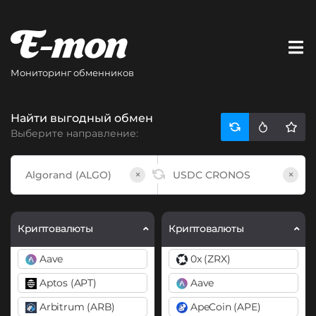
Мониторинг обменников
Найти выгодный обмен
Выберите направление:
×
×
Криптовалюты
Криптовалюты
Aave
0x (ZRX)
Aptos (APT)
Aave
Arbitrum (ARB)
ApeCoin (APE)