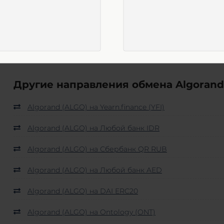
обычно для клиентов предусмотрена специальная инс
самые частые вопросы пользователей. При необходимо
Обратите внимание! Мы не несем ответственности за
сайты! Во избежание недоразумений внимательно изу
Другие направления обмена Algorand 
Algorand (ALGO) на Yearn.finance (YFI)
Algorand (ALGO) на Любой банк IDR
Algorand (ALGO) на Сбербанк QR RUB
Algorand (ALGO) на Любой банк AED
Algorand (ALGO) на DAI ERC20
Algorand (ALGO) на Ontology (ONT)