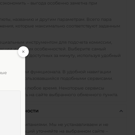
экономить – выгода особенно заметна при
алюты, названию и другим параметрам. Всего пара
ожения, которые максимально соответствуют заданным
пециальным инструментом для подсчета комиссии,
акции и других особенностей. Выберите самый
е TRY
среди доступных за минуту, используя удобный
 при изучении функционала. В удобной навигации
ные
а ранее не пользовавшийся подобными сервисами.
ичные TRY
в любое время. Некоторые сервисы
но уточнить на сайте выбранного обменного пункта.
тветственности
исимыми компаниями. Мы не устанавливаем и не
овых операций уточняйте на выбранном сайте –