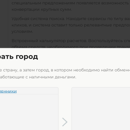
специальным предложениям появляется возможность с
конвертации крупных сумм.
Удобная система поиска. Находите сервисы по типу в
кликов, и система оставит только релевантные предл
условиям.
Встроенный калькулятор расчетов. Воспользуйтесь с
объема средств, необходимого при проведении транз
выгодный вариант обмена
Algorand (ALGO)
на
Наличны
ать город
калькулятор, в котором учтены все тонкости.
Понятный интерфейс. У вас не возникнет сложностей
 страну, а затем город, в котором необходимо найти обмен
быстро разберется любой пользователь, даже никогд
работающие с наличными деньгами.
Возможность обменять валюту
Algorand (ALGO)
на
Нал
менники
работают круглосуточно. Сроки исполнения заявок мож
Уведомление пользователей о персональной о
Обменники, сотрудничающие с нами, являются незав
регулируем условия обмена валют. Все детали финанс