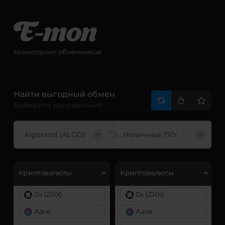
Мониторинг обменников
Найти выгодный обмен
Выберите направление:
×
×
Криптовалюты
Криптовалюты
0x (ZRX)
0x (ZRX)
Aave
Aave