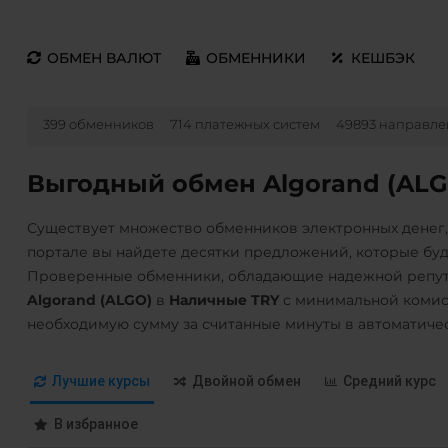
ОБМЕН ВАЛЮТ
ОБМЕННИКИ
КЕШБЭК
399 обменников
714 платежных систем
49893 направле
Выгодный обмен Algorand (ALG
Существует множество обменников электронных денег
портале вы найдете десятки предложений, которые бу
Проверенные обменники, обладающие надежной репута
Algorand (ALGO)
в
Наличные TRY
с минимальной комис
необходимую сумму за считанные минуты в автоматиче
Лучшие курсы
Двойной обмен
Средний курс
В избранное