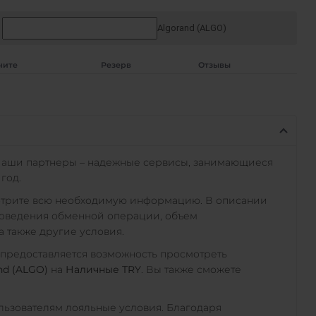
Algorand (ALGO)
чите
Резерв
Отзывы
Наши партнеры – надежные сервисы, занимающиеся
год.
отрите всю необходимую информацию. В описании
роведения обменной операции, объем
а также другие условия.
 предоставляется возможность просмотреть
nd (ALGO)
на
Наличные TRY
. Вы также сможете
ьзователям лояльные условия. Благодаря