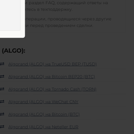
трукция или раздел FAQ, содержащий ответы на
сти обратитесь в техподдержку.
 различные операции, проводящиеся через другие
чайте детали перед проведением сделки.
(ALGO):
Algorand (ALGO) на TrueUSD BEP (TUSD)
Algorand (ALGO) на Bitcoin BEP20 (BTC)
Algorand (ALGO) на Tornado Cash (TORN)
Algorand (ALGO) на WeChat CNY
Algorand (ALGO) на Bitcoin (BTC)
Algorand (ALGO) на Neteller EUR