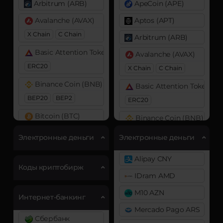
Arbitrum (ARB)
ApeCoin (APE)
Avalanche (AVAX)
Aptos (APT)
X Chain
C Chain
Arbitrum (ARB)
Basic Attention Token (BAT)
Avalanche (AVAX)
ERC20
X Chain
C Chain
Binance Coin (BNB)
Basic Attention Token (B
BEP20
BEP2
ERC20
Bitcoin (BTC)
Binance Coin (BNB)
BTC
BEP20
BEP20
BEP2
Электронные деньги
Электронные деньги
Bitcoin Cash (BCH)
Bitcoin (BTC)
Alipay CNY
BTC
BEP20
Bitcoin SV (BSV)
Коды криптобирж
IDram AMD
Cardano (ADA)
Bitcoin Cash (BCH)
M10 AZN
Интернет-банкинг
Chainlink (LINK)
Bitcoin SV (BSV)
Mercado Pago ARS
ERC20
BitTorrent (BTT)
Сбербанк