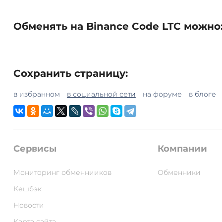
Обменять на Binance Code LTC можно
Сохранить страницу:
в избранном
в социальной сети
на форуме
в блоге
Сервисы
Компании
Мониторинг обменнииков
Обменники
Кешбэк
Новости
Карта сайта