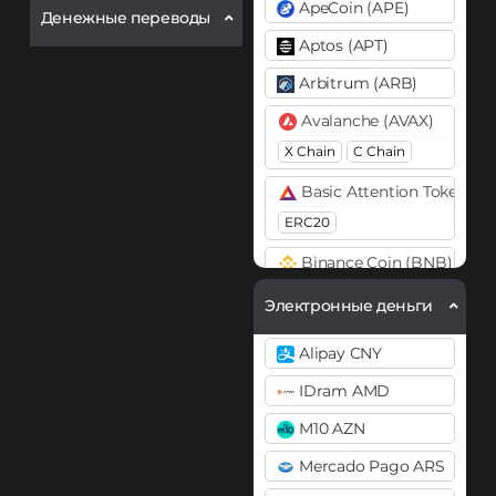
ApeCoin (APE)
Денежные переводы
Aptos (APT)
Arbitrum (ARB)
Avalanche (AVAX)
X Chain
C Chain
Basic Attention Token (B
ERC20
Binance Coin (BNB)
BEP20
BEP2
Электронные деньги
Bitcoin (BTC)
Alipay CNY
BTC
BEP20
IDram AMD
Bitcoin Cash (BCH)
M10 AZN
Bitcoin SV (BSV)
Mercado Pago ARS
BitTorrent (BTT)