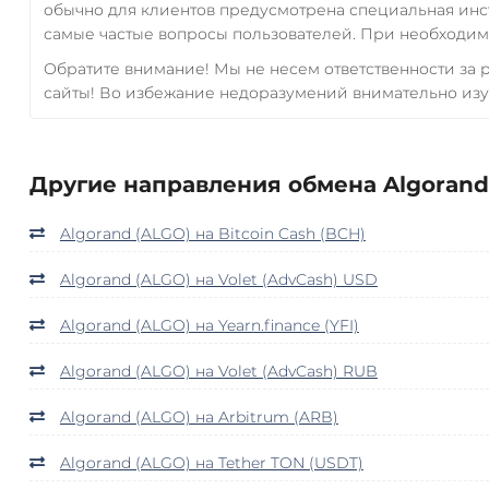
обычно для клиентов предусмотрена специальная инс
самые частые вопросы пользователей. При необходимо
Обратите внимание! Мы не несем ответственности за
сайты! Во избежание недоразумений внимательно изу
Другие направления обмена Algorand 
Algorand (ALGO) на Bitcoin Cash (BCH)
Algorand (ALGO) на Volet (AdvCash) USD
Algorand (ALGO) на Yearn.finance (YFI)
Algorand (ALGO) на Volet (AdvCash) RUB
Algorand (ALGO) на Arbitrum (ARB)
Algorand (ALGO) на Tether TON (USDT)