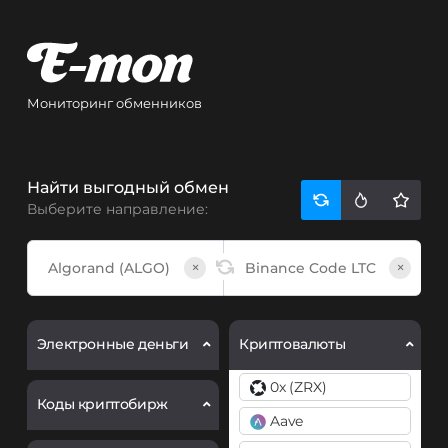
Мониторинг обменников
Найти выгодный обмен
Выберите направление:
×
×
Электронные деньги
Криптовалюты
0x (ZRX)
Коды криптобирж
Aave