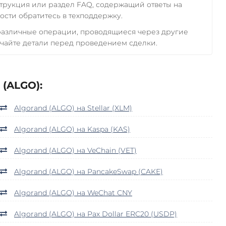
трукция или раздел FAQ, содержащий ответы на
сти обратитесь в техподдержку.
 различные операции, проводящиеся через другие
чайте детали перед проведением сделки.
(ALGO):
Algorand (ALGO) на Stellar (XLM)
Algorand (ALGO) на Kaspa (KAS)
Algorand (ALGO) на VeChain (VET)
Algorand (ALGO) на PancakeSwap (CAKE)
Algorand (ALGO) на WeChat CNY
Algorand (ALGO) на Pax Dollar ERC20 (USDP)