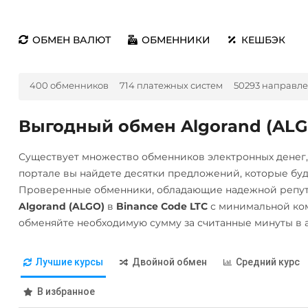
ОБМЕН ВАЛЮТ
ОБМЕННИКИ
КЕШБЭК
400 обменников
714 платежных систем
50293 направл
Выгодный обмен Algorand (ALGO
Существует множество обменников электронных денег
портале вы найдете десятки предложений, которые бу
Проверенные обменники, обладающие надежной репута
Algorand (ALGO)
в
Binance Code LTC
с минимальной ком
обменяйте необходимую сумму за считанные минуты в 
Лучшие курсы
Двойной обмен
Средний курс
В избранное