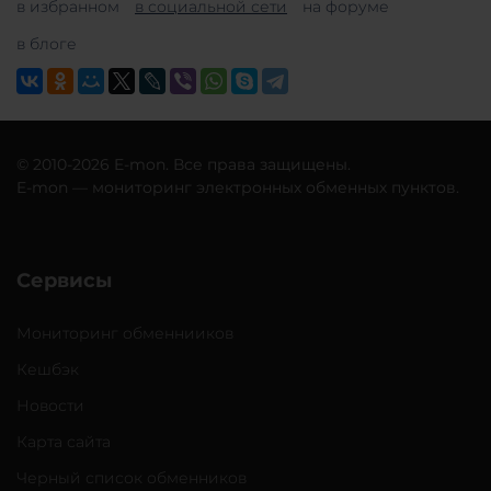
в избранном
в социальной сети
на форуме
в блоге
© 2010-2026 E-mon. Все права защищены.
E-mon — мониторинг электронных обменных пунктов.
Сервисы
Мониторинг обменнииков
Кешбэк
Новости
Карта сайта
Черный список обменников