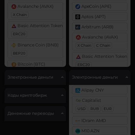
Avalanche (AVAX)
ApeCoin (APE)
X Chain
Aptos (APT)
Basic Attention Token (BAT)
Arbitrum (ARB)
ERC20
Avalanche (AVAX)
Binance Coin (BNB)
X Chain
C Chain
BEP20
Basic Attention Token (B
Bitcoin (BTC)
ERC20
BTC
Binance Coin (BNB)
Электронные деньги
Электронные деньги
Bitcoin Cash (BCH)
BEP20
BEP2
Alipay CNY
Cardano (ADA)
Bitcoin (BTC)
Коды криптобирж
Capitalist
BTC
BEP20
OP
Chainlink (LINK)
USD
RUB
EUR
ARB
AVAXC
Денежные переводы
ERC20
IDram AMD
Bitcoin Cash (BCH)
DASH
M10 AZN
BitTorrent (BTT)