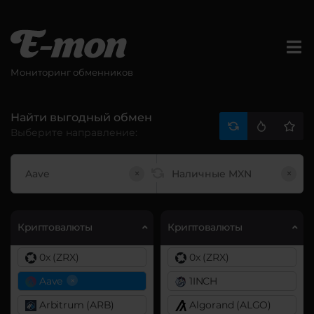
Мониторинг обменников
Найти выгодный обмен
Выберите направление:
×
×
Криптовалюты
Криптовалюты
0x (ZRX)
0x (ZRX)
×
Aave
1INCH
Arbitrum (ARB)
Algorand (ALGO)