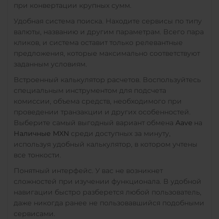
при конвертации крупных сумм.
Utopia USD (UUSD)
Удобная система поиска. Находите сервисы по типу
валюты, названию и другим параметрам. Всего пара
VeChain (VET)
кликов, и система оставит только релевантные
Verge (XVG)
предложения, которые максимально соответствуют
заданным условиям.
WAVES
Встроенный калькулятор расчетов. Воспользуйтесь
Wrapped Bitcoin (WBTC)
специальным инструментом для подсчета
ERC20
AVAXC
комиссии, объема средств, необходимого при
проведении транзакции и других особенностей.
Wrapped Ethereum (WET
Выберите самый выгодный вариант обмена
Aave
на
ERC20
AVAXC
BASE
Наличные MXN
среди доступных за минуту,
CRO
RONIN
используя удобный калькулятор, в котором учтены
все тонкости.
Yearn.finance (YFI)
Понятный интерфейс. У вас не возникнет
Zcash (ZEC)
сложностей при изучении функционала. В удобной
навигации быстро разберется любой пользователь,
даже никогда ранее не пользовавшийся подобными
сервисами.