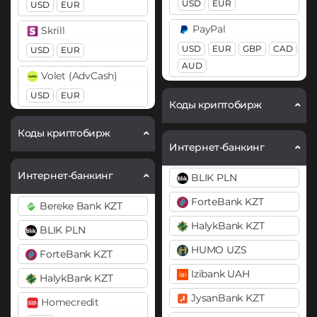
USD
EUR
USD
EUR
Cardano (ADA)
PayPal
Skrill
Chainlink (LINK)
USD
EUR
GBP
CAD
USD
EUR
ERC20
AUD
Volet (AdvCash)
Cosmos (ATOM)
Pix BRL
USD
EUR
Коды криптобирж
Cronos (CRO)
Revolut
Wise
Коды криптобирж
DAI
EUR
USD
GBP
USD
Интернет-банкинг
ERC20
Skrill
Zelle
Интернет-банкинг
BLIK PLN
USD
EUR
DASH
USD
ForteBank KZT
Bereke Bank KZT
Wise
Decentraland (MANA)
ЮMoney RUB
HalykBank KZT
USD
EUR
GBP
BLIK PLN
Dogecoin (DOGE)
HUMO UZS
Zelle
DOGE
ForteBank KZT
USD
Izibank UAH
HalykBank KZT
Polkadot (DOT)
JysanBank KZT
DOT
Homecredit