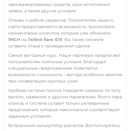
USD Coin (USDC)
зарезервированных средств, срок исполнения
заявок, а также другие условия.
ERC20
BEP20
AVAX
SOL
Polygon
Отзывы о работе сервисов. Посетителям нашего
CRONOS
ARB
OP
сайта предоставляется возможность просмотреть
BASE
RONIN
NEAR
комментарии клиентов, которые уже обменяли
1INCH
на
Любой банк IDR
. Вы также сможете
Utopia USD (UUSD)
оставить отзыв о проведенной сделке.
VeChain (VET)
Самый выгодный курс. Наши партнеры предлагают
пользователям лояльные условия. Благодаря
WAVES
специальным предложениям появляется
Wrapped Bitcoin (WBTC)
возможность сэкономить – выгода особенно заметна
при конвертации крупных сумм.
ERC20
AVAXC
Удобная система поиска. Находите сервисы по типу
Wrapped Ethereum (WETH)
валюты, названию и другим параметрам. Всего пара
ERC20
AVAXC
BASE
кликов, и система оставит только релевантные
CRO
RONIN
предложения, которые максимально соответствуют
заданным условиям.
Yearn.finance (YFI)
Встроенный калькулятор расчетов. Воспользуйтесь
Zcash (ZEC)