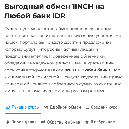
Выгодный обмен 1INCH на
EUR
UAH
GBP
THB
Optimism (OP)
Карта МИР RUB
TRY
PLN
AED
GEL
Любой банк IDR
PancakeSwap (CAKE)
Любой банк
ILS
RUB
PLN
VND
RON
Pepe
Существует множество обменников электронных
ОТП Банк
денег, предлагающих клиентам выгодные условия. На
МТС Банк RUB
Pol (ex-MATIC)
UAH
нашем портале вы найдете десятки предложений,
POL
Открытие RUB
Ощадбанк UAH
которые будут интересны частным лицам и
предпринимателям. Проверенные обменники,
Qtum
Почта Банк RUB
Приват24
обладающие надежной репутацией, в кратчайший
Ravencoin (RVN)
Промсвязьбанк RUB
USD
EUR
UAH
срок конвертируют валюту
1INCH
в
Любой банк IDR
с
Ripple (XRP)
Райффайзен
минимальной комиссией. Найдите подходящий прямо
ПУМБ UAH
сейчас и обменяйте необходимую сумму за считанные
RUB
Shib
Райффайзен
минуты в автоматическом или ручном режиме.
ERC20
BEP20
РНКБ RUB
UAH
Solana (SOL)
Росбанк RUB
Счет ИП/ООО
Лучшие курсы
Двойной обмен
Средний курс
UAH
EUR
StableUSD (USDS)
Россельхоз банк RUB
Оповещения
В избранное
Обратный обмен
Stellar (XLM)
Русский Стандарт RUB
УкрСиббанк UAH