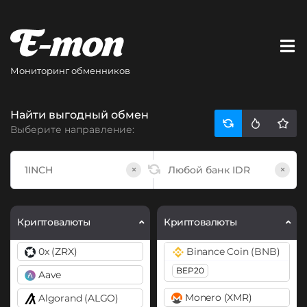
Мониторинг обменников
Найти выгодный обмен
Выберите направление:
×
×
Криптовалюты
Криптовалюты
0x (ZRX)
Binance Coin (BNB)
BEP20
Aave
Monero (XMR)
Algorand (ALGO)