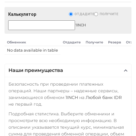
Sui
Сбербанк
Фридом Банк KZT
Калькулятор
RUB
ОТДАДИТЕ
ПОЛУЧИТЕ
Tether (USDT)
Центр Кредит KZT
ERC20
TRC20
BEP20
1INCH
СБП RUB
Элкарт KGS
SOL
POL
CRONOS
Тинькофф
ARB
AVAXC
OP
Обменник
Отдадите
Получите
Резерв
Отзы
RUB
TON
NEAR
APT
No data available in table
Фридом Банк KZT
Tether Gold (XAUt)
Центр Кредит KZT
Tezos (XTZ)
Наши преимущества
Элкарт KGS
Tron (TRX)
Безопасность при проведении платежных
TrueUSD (TUSD)
операций. Наши партнеры – надежные сервисы,
занимающиеся обменом
1INCH
на
Любой банк IDR
ERC20
TRC20
не первый год.
TRUMP
Подробная статистика. Выберите обменники и
Uniswap (UNI)
просмотрите всю необходимую информацию. В
описании указывается текущий курс, минимальная
ERC20
сумма для проведения обменной операции, объем