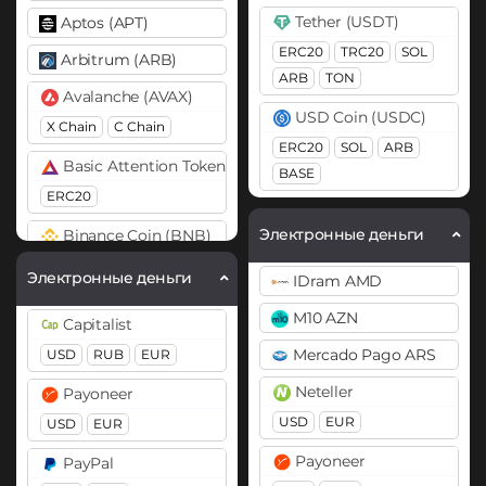
Tether (USDT)
Aptos (APT)
ERC20
TRC20
SOL
Arbitrum (ARB)
ARB
TON
Avalanche (AVAX)
USD Coin (USDC)
X Chain
C Chain
ERC20
SOL
ARB
Basic Attention Token (BAT)
BASE
ERC20
Электронные деньги
Binance Coin (BNB)
BEP20
Электронные деньги
IDram AMD
Bitcoin (BTC)
M10 AZN
Capitalist
BTC
BEP20
OP
Mercado Pago ARS
USD
RUB
EUR
ARB
AVAXC
Neteller
Payoneer
Bitcoin Cash (BCH)
USD
EUR
USD
EUR
Bitcoin SV (BSV)
Payoneer
PayPal
BitTorrent (BTT)