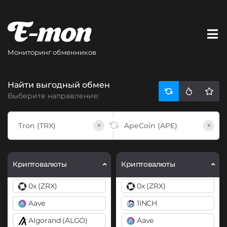
Мониторинг обменников
Найти выгодный обмен
Выберите направление:
×
×
Криптовалюты
Криптовалюты
0x (ZRX)
0x (ZRX)
Aave
1INCH
Algorand (ALGO)
Aave