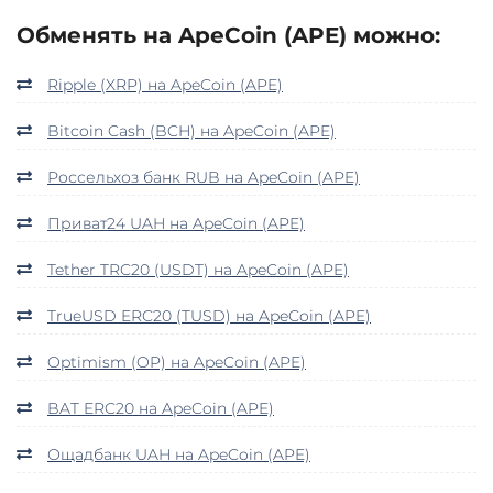
Обменять на ApeCoin (APE) можно:
Ripple (XRP) на ApeCoin (APE)
Bitcoin Cash (BCH) на ApeCoin (APE)
Россельхоз банк RUB на ApeCoin (APE)
Приват24 UAH на ApeCoin (APE)
Tether TRC20 (USDT) на ApeCoin (APE)
TrueUSD ERC20 (TUSD) на ApeCoin (APE)
Optimism (OP) на ApeCoin (APE)
BAT ERC20 на ApeCoin (APE)
Ощадбанк UAH на ApeCoin (APE)