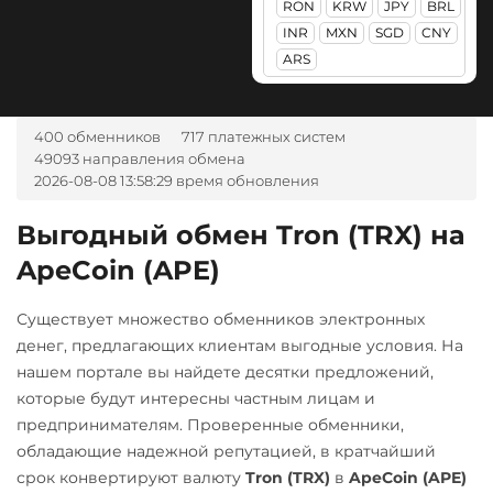
ERC20
RON
KRW
JPY
BRL
Авангард RUB
Monero (XMR)
INR
MXN
SGD
CNY
USD Coin (USDC)
Ак Барс Банк RUB
ARS
NEAR Protocol
ERC20
BEP20
SOL
Альфа-Банк
Polygon
ARB
OP
NEO
RUB
UAH
400 обменников
717 платежных систем
Notcoin (NOT)
Utopia USD (UUSD)
CASH-IN RUB
49093 направления обмена
ONDO
2026-08-08 13:58:29 время обновления
Беларусбанк BYN
Ontology (ONT)
ВТБ Банк RUB
Выгодный обмен Tron (TRX) на
Optimism (OP)
ApeCoin (APE)
Газпромбанк RUB
PancakeSwap (CAKE)
Евразийский Банк KZT
Существует множество обменников электронных
Pax Dollar (USDP)
ЕРИП Расчет BYN
денег, предлагающих клиентам выгодные условия. На
ERC20
нашем портале вы найдете десятки предложений,
Карта Unionpay CNY
которые будут интересны частным лицам и
Pepe
Карта UZCARD UZS
предпринимателям. Проверенные обменники,
Pol (ex-MATIC)
обладающие надежной репутацией, в кратчайший
Карта МИР RUB
POL
ERC20
срок конвертируют валюту
Tron (TRX)
в
ApeCoin (APE)
Любой банк