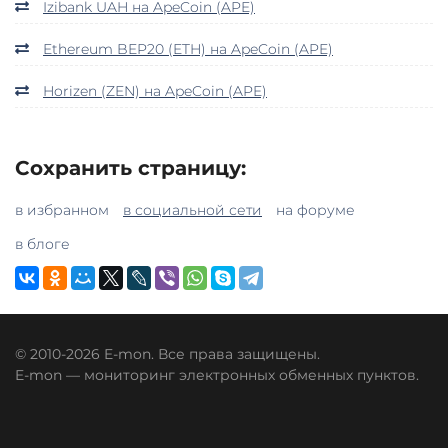
Izibank UAH на ApeCoin (APE)
Ethereum BEP20 (ETH) на ApeCoin (APE)
Horizen (ZEN) на ApeCoin (APE)
Сохранить страницу:
в избранном
в социальной сети
на форуме
в блоге
© 2010-2026 E-mon. Все права защищены.
E-mon — мониторинг электронных обменных пунктов.