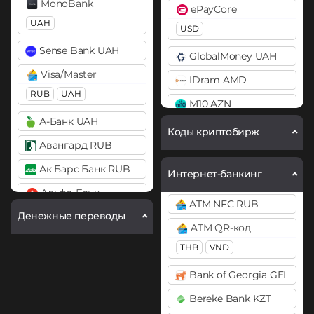
MonoBank
ePayCore
Bitcoin SV (BSV)
UAH
Compound (COMP)
USD
BitTorrent (BTT)
Cosmos (ATOM)
Sense Bank UAH
GlobalMoney UAH
Cardano (ADA)
DASH
Visa/Master
IDram AMD
Chainlink (LINK)
RUB
UAH
Decentraland (MANA)
M10 AZN
BEP20
ERC20
Dogecoin (DOGE)
А-Банк UAH
Mercado Pago ARS
Коды криптобирж
Chiliz (CHZ)
DOGE
Авангард RUB
MoneyGo
Compound (COMP)
Polkadot (DOT)
Ак Барс Банк RUB
USD
Интернет-банкинг
Cosmos (ATOM)
DOT
Альфа-Банк
Neteller
ATM NFC RUB
Cronos (CRO)
Ethereum (ETH)
RUB
Денежные переводы
USD
EUR
ATM QR-код
BEP20
ERC20
OP
Curve (CRV)
ВТБ Банк RUB
NixMoney
ARB
THB
VND
DAI
USD
Газпромбанк RUB
Ethereum Classic (ETC)
Bank of Georgia GEL
ERC20
Payeer
Карта МИР RUB
Horizen (ZEN)
Bereke Bank KZT
DASH
USD
EUR
Любой банк