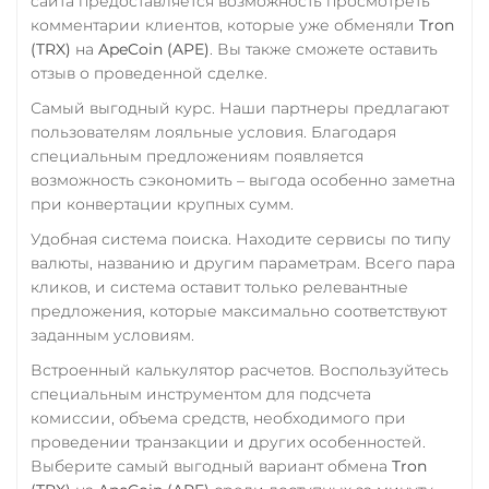
сайта предоставляется возможность просмотреть
TRUMP
комментарии клиентов, которые уже обменяли
Tron
Совкомбанк RUB
Trust Wallet Token (TWT)
(TRX)
на
ApeCoin (APE)
. Вы также сможете оставить
Счет ИП/ООО
отзыв о проведенной сделке.
BEP20
UAH
RUB
USD
EUR
Самый выгодный курс. Наши партнеры предлагают
Uniswap (UNI)
CNY
пользователям лояльные условия. Благодаря
ERC20
специальным предложениям появляется
Тинькофф
возможность сэкономить – выгода особенно заметна
USD Coin (USDC)
RUB
CASH-IN RUB
при конвертации крупных сумм.
ERC20
BEP20
TRC20
QR RUB
Удобная система поиска. Находите сервисы по типу
AVAX
SOL
Polygon
УкрСиббанк UAH
валюты, названию и другим параметрам. Всего пара
CRONOS
ARB
OP
кликов, и система оставит только релевантные
BASE
RONIN
NEAR
Фридом Банк KZT
предложения, которые максимально соответствуют
SUI
SONIC
заданным условиям.
Центр Кредит KZT
Utopia USD (UUSD)
Встроенный калькулятор расчетов. Воспользуйтесь
Элкарт KGS
специальным инструментом для подсчета
VeChain (VET)
комиссии, объема средств, необходимого при
Verge (XVG)
проведении транзакции и других особенностей.
Выберите самый выгодный вариант обмена
Tron
WAVES