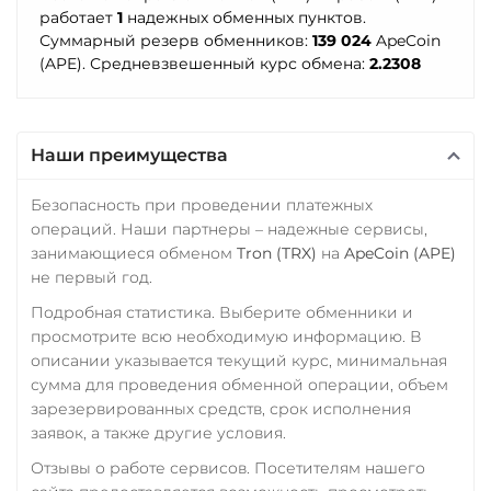
Почта Банк RUB
Terra (LUNA)
работает
1
надежных обменных пунктов.
Приват24
Суммарный резерв обменников:
139 024
ApeCoin
Terra Classic (LUNC)
(APE). Средневзвешенный курс обмена:
2.2308
USD
EUR
UAH
Tether (USDT)
Промсвязьбанк RUB
Omni
ERC20
TRC20
BEP20
SOL
POL
ПУМБ UAH
Наши преимущества
CRONOS
ARB
AVAXC
Райффайзен
OP
TON
NEAR
APT
Безопасность при проведении платежных
RUB
UAH
операций. Наши партнеры – надежные сервисы,
Tether Gold (XAUt)
занимающиеся обменом
Tron (TRX)
на
ApeCoin (APE)
РНКБ RUB
Tezos (XTZ)
не первый год.
Росбанк RUB
The Sandbox (SAND)
Подробная статистика. Выберите обменники и
Россельхоз банк RUB
просмотрите всю необходимую информацию. В
THETA
описании указывается текущий курс, минимальная
Русский Стандарт RUB
сумма для проведения обменной операции, объем
Tornado Cash (TORN)
зарезервированных средств, срок исполнения
Сбербанк
TrueUSD (TUSD)
заявок, а также другие условия.
RUB
KZT
QR RUB
ERC20
TRC20
BEP
Отзывы о работе сервисов. Посетителям нашего
СБП RUB