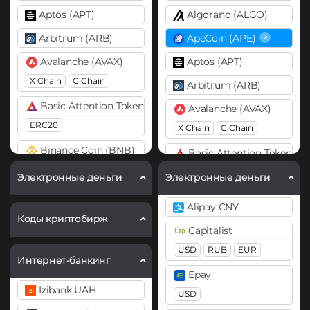
Aptos (APT)
Algorand (ALGO)
×
Arbitrum (ARB)
ApeCoin (APE)
Avalanche (AVAX)
Aptos (APT)
X Chain
C Chain
Arbitrum (ARB)
Basic Attention Token (BAT)
Avalanche (AVAX)
ERC20
X Chain
C Chain
Binance Coin (BNB)
Basic Attention Token (B
BEP20
ERC20
Электронные деньги
Электронные деньги
Bitcoin (BTC)
Binance Coin (BNB)
Alipay CNY
BTC
BEP20
BEP2
Коды криптобирж
Capitalist
Bitcoin Cash (BCH)
Bitcoin (BTC)
USD
RUB
EUR
Интернет-банкинг
BTC
BEP20
Lightning
Cardano (ADA)
Epay
OP
ARB
AVAXC
Chainlink (LINK)
Izibank UAH
USD
Bitcoin Cash (BCH)
BEP20
ERC20