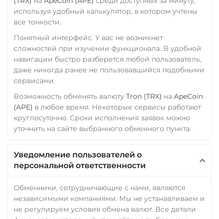
(TRX)
на
ApeCoin (APE)
среди доступных за минуту,
Wrapped Bitcoin (WBTC)
используя удобный калькулятор, в котором учтены
все тонкости.
ERC20
AVAXC
Понятный интерфейс. У вас не возникнет
Wrapped Ethereum (WET
сложностей при изучении функционала. В удобной
ERC20
AVAXC
BASE
навигации быстро разберется любой пользователь,
CRO
RONIN
даже никогда ранее не пользовавшийся подобными
сервисами.
Yearn.finance (YFI)
Возможность обменять валюту
Tron (TRX)
на
ApeCoin
Zcash (ZEC)
(APE)
в любое время. Некоторые сервисы работают
круглосуточно. Сроки исполнения заявок можно
уточнить на сайте выбранного обменного пункта.
Уведомление пользователей о
персональной ответственности
Обменники, сотрудничающие с нами, являются
независимыми компаниями. Мы не устанавливаем и
не регулируем условия обмена валют. Все детали