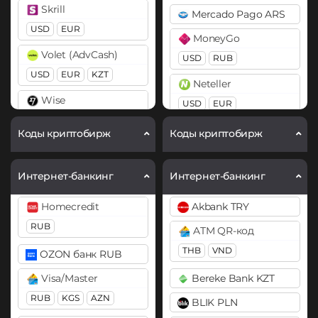
Cardano (ADA)
Skrill
Mercado Pago ARS
BitTorrent (BTT)
Chainlink (LINK)
USD
EUR
MoneyGo
Cardano (ADA)
ERC20
Volet (AdvCash)
USD
RUB
Chainlink (LINK)
Cosmos (ATOM)
USD
EUR
KZT
Neteller
ERC20
Cronos (CRO)
Wise
USD
EUR
Compound (COMP)
USD
DAI
Payoneer
Коды криптобирж
Коды криптобирж
Cosmos (ATOM)
ERC20
USD
EUR
Curve (CRV)
DASH
PayPal
Интернет-банкинг
Интернет-банкинг
DASH
Decentraland (MANA)
USD
EUR
GBP
Homecredit
Akbank TRY
Decentraland (MANA)
×
AUD
Dogecoin (DOGE)
RUB
ATM QR-код
Dogecoin (DOGE)
PaySera
DOGE
THB
VND
OZON банк RUB
DOGE
EUR
Polkadot (DOT)
Visa/Master
Bereke Bank KZT
Polkadot (DOT)
DOT
Paytm INR
RUB
KGS
AZN
DOT
BLIK PLN
Perfect Money
EOS