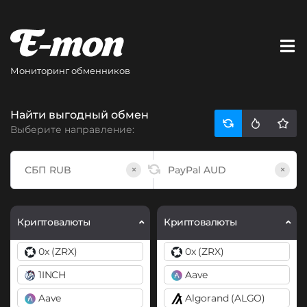
Мониторинг обменников
Найти выгодный обмен
Выберите направление:
×
×
Криптовалюты
Криптовалюты
0x (ZRX)
0x (ZRX)
1INCH
Aave
Aave
Algorand (ALGO)