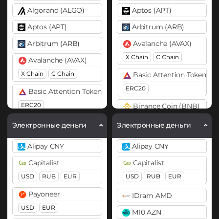
Algorand (ALGO)
Aptos (APT)
Aptos (APT)
Arbitrum (ARB)
Arbitrum (ARB)
Avalanche (AVAX)
X Chain
C Chain
Avalanche (AVAX)
X Chain
C Chain
Basic Attention Token (B
ERC20
Basic Attention Token (BAT)
ERC20
Binance Coin (BNB)
BEP20
BEP2
Binance Coin (BNB)
Электронные деньги
Электронные деньги
BEP20
Bitcoin (BTC)
Alipay CNY
Alipay CNY
BTC
BEP20
Bitcoin (BTC)
Capitalist
Capitalist
BTC
BEP20
OP
Bitcoin Cash (BCH)
USD
RUB
EUR
USD
RUB
EUR
ARB
AVAXC
Bitcoin SV (BSV)
Payoneer
IDram AMD
Bitcoin Cash (BCH)
BitTorrent (BTT)
USD
EUR
M10 AZN
Bitcoin SV (BSV)