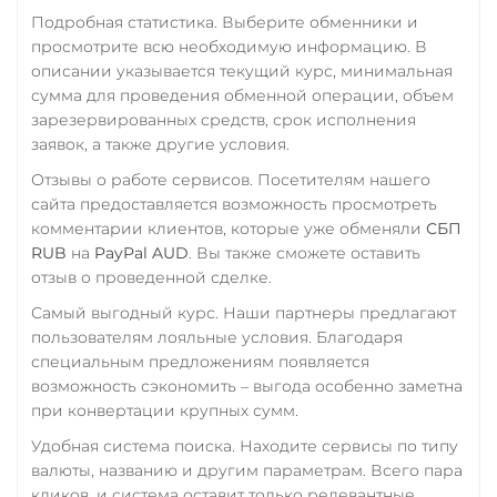
Росбанк RUB
STELLAR
BASE
Подробная статистика. Выберите обменники и
RONIN
NEAR
Utopia USD (UUSD)
Россельхоз банк RUB
просмотрите всю необходимую информацию. В
описании указывается текущий курс, минимальная
VeChain (VET)
Utopia USD (UUSD)
Русский Стандарт RUB
сумма для проведения обменной операции, объем
Verge (XVG)
VeChain (VET)
Сбербанк
зарезервированных средств, срок исполнения
заявок, а также другие условия.
WAVES
RUB
Wrapped Bitcoin (WBTC)
Отзывы о работе сервисов. Посетителям нашего
ERC20
AVAXC
Wrapped Bitcoin (WBTC)
Счет ИП/ООО
сайта предоставляется возможность просмотреть
ERC20
CNY
Wrapped Ethereum (WETH)
комментарии клиентов, которые уже обменяли
СБП
RUB
на
PayPal AUD
. Вы также сможете оставить
ERC20
AVAXC
BASE
Тинькофф
Yearn.finance (YFI)
отзыв о проведенной сделке.
CRO
RONIN
RUB
Zcash (ZEC)
Самый выгодный курс. Наши партнеры предлагают
Yearn.finance (YFI)
УкрСиббанк UAH
пользователям лояльные условия. Благодаря
Zcash (ZEC)
специальным предложениям появляется
Фридом Банк KZT
возможность сэкономить – выгода особенно заметна
Zilliqa (ZIL)
Центр Кредит KZT
при конвертации крупных сумм.
Элкарт KGS
Удобная система поиска. Находите сервисы по типу
валюты, названию и другим параметрам. Всего пара
кликов, и система оставит только релевантные