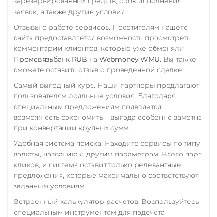
зарезервированных средств, срок исполнения
VeChain (VET)
заявок, а также другие условия.
Verge (XVG)
Отзывы о работе сервисов. Посетителям нашего
WAVES
сайта предоставляется возможность просмотреть
комментарии клиентов, которые уже обменяли
Wrapped Bitcoin (WBTC)
Промсвязьбанк RUB
на
Webmoney WMU
. Вы также
ERC20
AVAXC
сможете оставить отзыв о проведенной сделке.
Wrapped Ethereum (WET
Самый выгодный курс. Наши партнеры предлагают
пользователям лояльные условия. Благодаря
ERC20
AVAXC
BASE
специальным предложениям появляется
CRO
RONIN
возможность сэкономить – выгода особенно заметна
при конвертации крупных сумм.
Yearn.finance (YFI)
Удобная система поиска. Находите сервисы по типу
Zcash (ZEC)
валюты, названию и другим параметрам. Всего пара
кликов, и система оставит только релевантные
предложения, которые максимально соответствуют
заданным условиям.
Встроенный калькулятор расчетов. Воспользуйтесь
специальным инструментом для подсчета