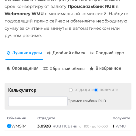
Ripple (XRP)
GBP
CNY
THB
TRY
срок конвертируют валюту
Промсвязьбанк RUB
в
BYN
CAD
HKD
PLN
Webmoney WMU
с минимальной комиссией. Найдите
Shib
INR
VND
AED
GEL
подходящий прямо сейчас и обменяйте необходимую
ERC20
BEP20
IDR
NGN
RON
CZK
сумму за считанные минуты в автоматическом или
ARS
MXN
ручном режиме.
Solana (SOL)
ОТП Банк
StableUSD (USDS)
Лучшие курсы
Двойной обмен
Средний курс
UAH
Starknet (STRK)
Ощадбанк UAH
Stellar (XLM)
Оповещения
В избранное
Обратный обмен
Приват24
Sui
UAH
Terra (LUNA)
Калькулятор
ОТДАДИТЕ
ПОЛУЧИТЕ
ПУМБ UAH
Tether (USDT)
Промсвязьбанк RUB
ERC20
Райффайзен
TRC20
BEP20
SOL
POL
CRONOS
UAH
Обменник
Отдадите
Получите
ARB
AVAXC
OP
WMSiM
3.0928
1
RUB ПСБанк
WMU
Счет ИП/ООО
от 100
до 10 000
TON
NEAR
CNY