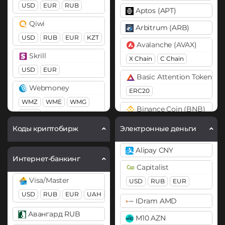
USD
EUR
RUB
Aptos (APT)
Qiwi
Arbitrum (ARB)
USD
RUB
EUR
KZT
Avalanche (AVAX)
Skrill
X Chain
C Chain
USD
EUR
Basic Attention Token (B
Webmoney
ERC20
WMZ
WME
WMG
Binance Coin (BNB)
WMX
BEP20
Коды криптобирж
Электронные деньги
ЮMoney RUB
Bitcoin (BTC)
Alipay CNY
BTC
BEP20
OP
Интернет-банкинг
Capitalist
ARB
AVAXC
Visa/Master
USD
RUB
EUR
Bitcoin Cash (BCH)
USD
RUB
EUR
UAH
IDram AMD
Bitcoin SV (BSV)
Авангард RUB
M10 AZN
BitTorrent (BTT)