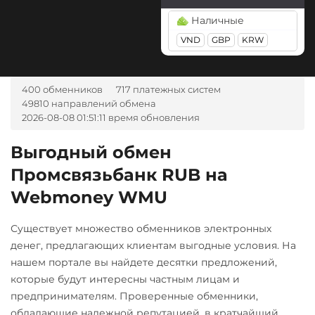
TRY
PLN
CAD
MDL
Notcoin (NOT)
Наличные
ЮMoney RUB
KGS
CNY
AZN
CZK
GEL
VND
TJS
GBP
INR
KRW
AED
OmiseGO (OMG)
NGN
UZS
BRL
RON
ONDO
IDR
VND
ARS
400 обменников
717 платежных систем
Ontology (ONT)
А-Банк UAH
49810 направлений обмена
Optimism (OP)
2026-08-08 01:51:11 время обновления
Альфа-Банк
PancakeSwap (CAKE)
UAH
Выгодный обмен
Pax Dollar (USDP)
Промсвязьбанк RUB на
Беларусбанк BYN
ERC20
Webmoney WMU
Евразийский Банк KZT
Pepe
ЕРИП Расчет BYN
Существует множество обменников электронных
Pol (ex-MATIC)
Карта Unionpay CNY
денег, предлагающих клиентам выгодные условия. На
POL
нашем портале вы найдете десятки предложений,
Карта UZCARD UZS
которые будут интересны частным лицам и
Qtum
Любой банк
предпринимателям. Проверенные обменники,
Ravencoin (RVN)
USD
EUR
UAH
KZT
обладающие надежной репутацией, в кратчайший