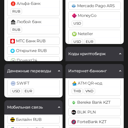
Альфа-Банк
Mercado Pago ARS
Cardano (ADA)
RUB
MoneyGo
Chainlink (LINK)
Любой банк
USD
ERC20
RUB
Neteller
Cosmos (ATOM)
МТС Банк RUB
USD
EUR
DAI
Открытие RUB
Payoneer
Коды криптобирж
ERC20
Приват24
USD
EUR
DASH
UAH
PayPal
Денежные переводы
Интернет-банкинг
Decentraland (MANA)
USD
EUR
GBP
AUD
×
Промсвязьбанк RUB
SWIFT
ATM QR-код
Dogecoin (DOGE)
PYUSD
Русский Стандарт RUB
USD
EUR
THB
VND
DOGE
PaySera
Сбербанк
Bereke Bank KZT
Polkadot (DOT)
EUR
Мобильная связь
RUB
DOT
BLIK PLN
Paytm INR
Тинькофф
Билайн RUB
Ethereum (ETH)
ForteBank KZT
Pix BRL
RUB