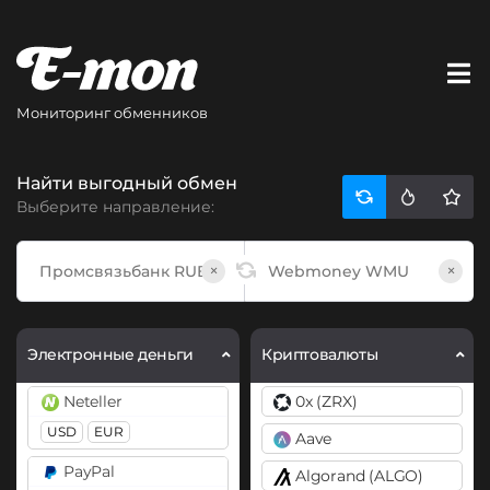
Мониторинг обменников
Найти выгодный обмен
Выберите направление:
×
×
Электронные деньги
Криптовалюты
Neteller
0x (ZRX)
USD
EUR
Aave
PayPal
Algorand (ALGO)