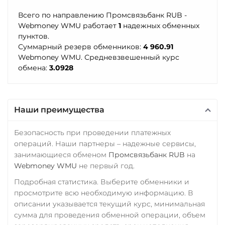
Tether Gold (XAUt)
Всего по направлению Промсвязьбанк RUB -
УкрСиббанк UAH
Tezos (XTZ)
Webmoney WMU работает
1
надежных обменных
Фридом Банк KZT
пунктов.
Tron (TRX)
Суммарный резерв обменников:
4 960.91
Центр Кредит KZT
Webmoney WMU. Средневзвешенный курс
TrueUSD (TUSD)
обмена:
3.0928
Элкарт KGS
ERC20
TRC20
TRUMP
Наши преимущества
Uniswap (UNI)
ERC20
Безопасность при проведении платежных
USD Coin (USDC)
операций. Наши партнеры – надежные сервисы,
занимающиеся обменом
Промсвязьбанк RUB
на
ERC20
BEP20
AVAX
Webmoney WMU
не первый год.
SOL
Polygon
CRONOS
ARB
OP
Подробная статистика. Выберите обменники и
BASE
RONIN
NEAR
просмотрите всю необходимую информацию. В
описании указывается текущий курс, минимальная
Utopia USD (UUSD)
сумма для проведения обменной операции, объем