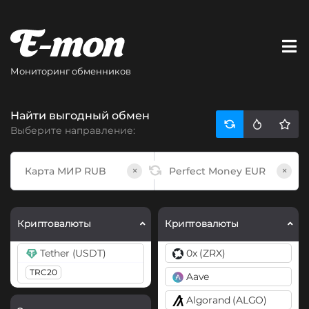
Мониторинг обменников
Найти выгодный обмен
Выберите направление:
×
×
Криптовалюты
Криптовалюты
Tether (USDT)
0x (ZRX)
TRC20
Aave
Algorand (ALGO)