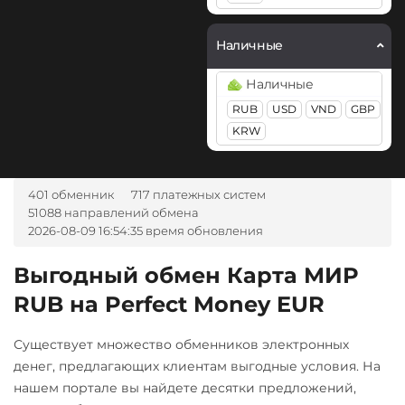
OZON банк RUB
Kaspa (KAS)
ЮMoney RUB
Sense Bank UAH
Наличные
Litecoin (LTC)
UPI INR
Наличные
Maker (MKR)
VakifBank TRY
RUB
USD
VND
GBP
Monero (XMR)
Visa/Master
KRW
USD
RUB
EUR
UAH
NEAR Protocol
KZT
BYN
AMD
THB
NEO
GBP
TRY
PLN
SEK
401 обменник
717 платежных систем
Notcoin (NOT)
51088 направлений обмена
CAD
MDL
KGS
CNY
2026-08-09 16:54:35 время обновления
AZN
CZK
GEL
HUF
OmiseGO (OMG)
NOK
TJS
INR
AED
Выгодный обмен Карта МИР
ONDO
NGN
UZS
BRL
RON
RUB на Perfect Money EUR
IDR
VND
ARS
Ontology (ONT)
Optimism (OP)
Ziraat Bank TRY
Существует множество обменников электронных
PancakeSwap (CAKE)
А-Банк UAH
денег, предлагающих клиентам выгодные условия. На
нашем портале вы найдете десятки предложений,
Pax Dollar (USDP)
Авангард RUB