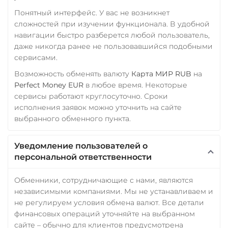
Фридом Банк KZT
Понятный интерфейс. У вас не возникнет
Wrapped Ethereum (WET
Центр Кредит KZT
сложностей при изучении функционала. В удобной
ERC20
AVAXC
BASE
навигации быстро разберется любой пользователь,
Элкарт KGS
CRO
RONIN
даже никогда ранее не пользовавшийся подобными
сервисами.
Yearn.finance (YFI)
Возможность обменять валюту
Карта МИР RUB
на
Zcash (ZEC)
Perfect Money EUR
в любое время. Некоторые
сервисы работают круглосуточно. Сроки
исполнения заявок можно уточнить на сайте
выбранного обменного пункта.
Уведомление пользователей о
персональной ответственности
Обменники, сотрудничающие с нами, являются
независимыми компаниями. Мы не устанавливаем и
не регулируем условия обмена валют. Все детали
финансовых операций уточняйте на выбранном
сайте – обычно для клиентов предусмотрена