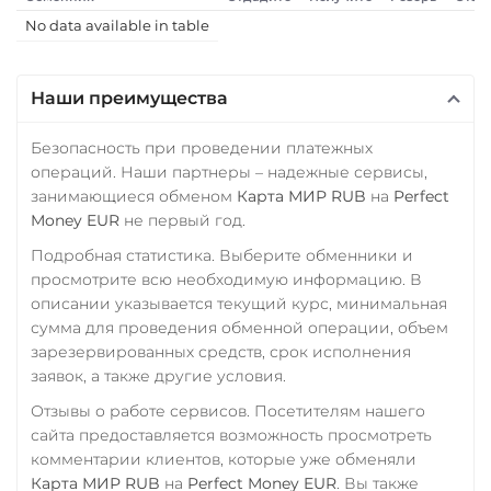
GEL
IDR
NZD
KRW
Sui
No data available in table
PKR
NGN
RON
CZK
Terra (LUNA)
ARS
MXN
Terra Classic (LUNC)
Наши преимущества
МТС Банк RUB
Tether (USDT)
Открытие RUB
Безопасность при проведении платежных
ERC20
TRC20
BEP20
операций. Наши партнеры – надежные сервисы,
ОТП Банк
SOL
POL
CRONOS
занимающиеся обменом
Карта МИР RUB
на
Perfect
UAH
ARB
AVAXC
OP
Money EUR
не первый год.
TON
NEAR
Ощадбанк UAH
Подробная статистика. Выберите обменники и
просмотрите всю необходимую информацию. В
Tether Gold (XAUt)
Почта Банк RUB
описании указывается текущий курс, минимальная
Tezos (XTZ)
Приват24
сумма для проведения обменной операции, объем
зарезервированных средств, срок исполнения
THETA
UAH
заявок, а также другие условия.
Tornado Cash (TORN)
Промсвязьбанк RUB
Отзывы о работе сервисов. Посетителям нашего
Tron (TRX)
сайта предоставляется возможность просмотреть
ПУМБ UAH
комментарии клиентов, которые уже обменяли
TrueUSD (TUSD)
Райффайзен
Карта МИР RUB
на
Perfect Money EUR
. Вы также