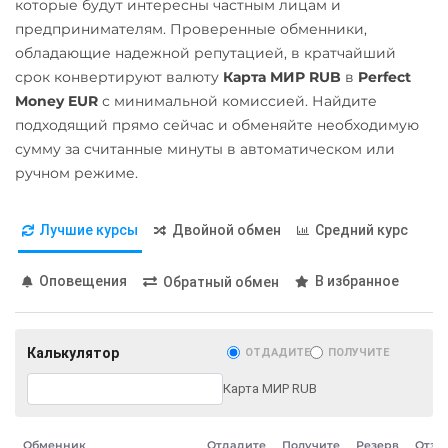
которые будут интересны частным лицам и
ERC20
Альфа-Банк
предпринимателям. Проверенные обменники,
обладающие надежной репутацией, в кратчайший
RUB
UAH
Pepe
срок конвертируют валюту
Карта МИР RUB
в
Perfect
Pol (ex-MATIC)
Беларусбанк BYN
Money EUR
с минимальной комиссией. Найдите
POL
подходящий прямо сейчас и обменяйте необходимую
ВТБ Банк RUB
сумму за считанные минуты в автоматическом или
Qtum
Газпромбанк RUB
ручном режиме.
Ravencoin (RVN)
Евразийский Банк KZT
Ripple (XRP)
ЕРИП Расчет BYN
Лучшие курсы
Двойной обмен
Средний курс
Shib
Карта Unionpay CNY
Оповещения
В избранное
Обратный обмен
ERC20
BEP20
Карта UZCARD UZS
Solana (SOL)
Любой банк
Калькулятор
ОТДАДИТЕ
ПОЛУЧИТЕ
USD
EUR
UAH
KZT
StableUSD (USDS)
GBP
CNY
THB
JPY
Карта МИР RUB
Starknet (STRK)
TRY
BYN
CAD
HKD
Stellar (XLM)
PLN
INR
VND
AED
Обменник
Отдадите
Получите
Резерв
Отзы