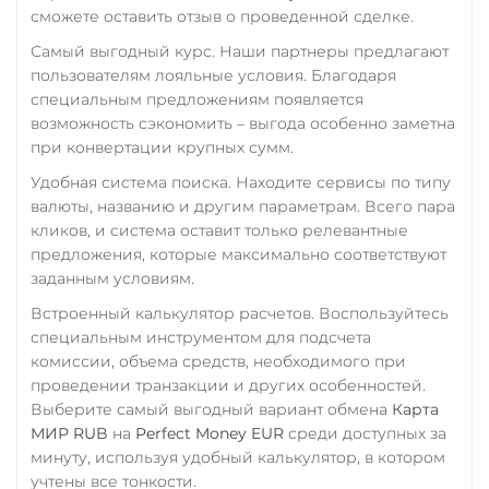
ERC20
TRC20
BEP
RUB
UAH
сможете оставить отзыв о проведенной сделке.
TRUMP
Самый выгодный курс. Наши партнеры предлагают
РНКБ RUB
пользователям лояльные условия. Благодаря
Uniswap (UNI)
Росбанк RUB
специальным предложениям появляется
ERC20
возможность сэкономить – выгода особенно заметна
Россельхоз банк RUB
при конвертации крупных сумм.
USD Coin (USDC)
Русский Стандарт RUB
Удобная система поиска. Находите сервисы по типу
ERC20
BEP20
TRC20
Сбербанк
валюты, названию и другим параметрам. Всего пара
AVAX
SOL
Polygon
кликов, и система оставит только релевантные
RUB
CRONOS
ARB
OP
предложения, которые максимально соответствуют
BASE
RONIN
NEAR
СБП RUB
заданным условиям.
Utopia USD (UUSD)
Встроенный калькулятор расчетов. Воспользуйтесь
Счет ИП/ООО
специальным инструментом для подсчета
EUR
VeChain (VET)
CNY
комиссии, объема средств, необходимого при
Verge (XVG)
Тинькофф
проведении транзакции и других особенностей.
Выберите самый выгодный вариант обмена
Карта
RUB
WAVES
МИР RUB
на
Perfect Money EUR
среди доступных за
УкрСиббанк UAH
Wrapped Bitcoin (WBTC)
минуту, используя удобный калькулятор, в котором
учтены все тонкости.
ERC20
AVAXC