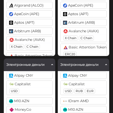
Algorand (ALGO)
ApeCoin (APE)
ApeCoin (APE)
Aptos (APT)
Aptos (APT)
Arbitrum (ARB)
Arbitrum (ARB)
Avalanche (AVAX)
X Chain
C Chain
Avalanche (AVAX)
X Chain
C Chain
Basic Attention Token (B
ERC20
Basic Attention Token (BAT)
ERC20
Binance Coin (BNB)
Электронные деньги
Электронные деньги
BEP20
BEP2
Binance Coin (BNB)
Alipay CNY
Alipay CNY
BEP20
BEP2
Bitcoin (BTC)
Capitalist
Capitalist
BTC
BEP20
OP
Bitcoin (BTC)
USD
USD
RUB
EUR
ARB
AVAXC
BTC
BEP20
Lightning
M10 AZN
IDram AMD
Bitcoin Cash (BCH)
Bitcoin Cash (BCH)
MoneyGo
M10 AZN
Bitcoin SV (BSV)