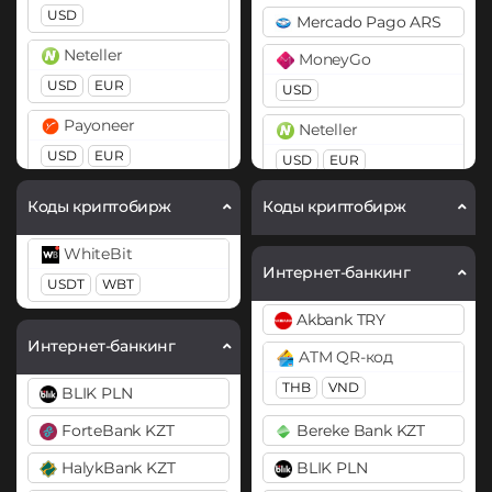
BitTorrent (BTT)
USD
Mercado Pago ARS
BitTorrent (BTT)
Cardano (ADA)
Neteller
MoneyGo
Cardano (ADA)
Chainlink (LINK)
USD
EUR
USD
Chainlink (LINK)
ERC20
Payoneer
Neteller
BEP20
ERC20
Compound (COMP)
USD
EUR
USD
EUR
Compound (COMP)
Cosmos (ATOM)
PayPal
Payoneer
Коды криптобирж
Коды криптобирж
Cosmos (ATOM)
Curve (CRV)
USD
EUR
CAD
AUD
USD
EUR
Cronos (CRO)
PYUSD
WhiteBit
DAI
PayPal
Интернет-банкинг
USDT
WBT
DAI
PaySera
ERC20
POLYGON
USD
EUR
GBP
AUD
Akbank TRY
BEP20
ERC20
EUR
PYUSD
Интернет-банкинг
ATM QR-код
DASH
Perfect Money
DASH
PaySera
THB
VND
BLIK PLN
USD
EUR
Decentraland (MANA)
Decentraland (MANA)
ForteBank KZT
Bereke Bank KZT
Pix BRL
Dogecoin (DOGE)
Dogecoin (DOGE)
Paytm INR
HalykBank KZT
BLIK PLN
DOGE
DOGE
Revolut
Pix BRL