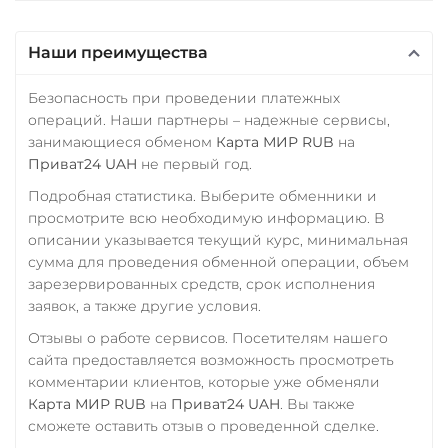
Росбанк RUB
ERC20
TRC20
BEP
UMA
Россельхоз банк RUB
TRUMP
Uniswap (UNI)
Наши преимущества
Русский Стандарт RUB
ERC20
Uniswap (UNI)
Безопасность при проведении платежных
Сбербанк
ERC20
USD Coin (USDC)
операций. Наши партнеры – надежные сервисы,
RUB
ERC20
BEP20
TRC20
занимающиеся обменом
Карта МИР RUB
на
USD Coin (USDC)
Приват24 UAH
не первый год.
AVAX
SOL
Polygon
СБП RUB
ERC20
BEP20
TRC20
ARB
OP
STELLAR
Подробная статистика. Выберите обменники и
AVAX
SOL
Polygon
Тинькофф
BASE
NEAR
XLM
просмотрите всю необходимую информацию. В
CRONOS
ARB
OP
RUB
SUI
SONIC
описании указывается текущий курс, минимальная
BASE
RONIN
NEAR
сумма для проведения обменной операции, объем
УкрСиббанк UAH
VeChain (VET)
Utopia USD (UUSD)
зарезервированных средств, срок исполнения
заявок, а также другие условия.
Фридом Банк KZT
Verge (XVG)
VeChain (VET)
Отзывы о работе сервисов. Посетителям нашего
Центр Кредит KZT
WAVES
Verge (XVG)
сайта предоставляется возможность просмотреть
Элкарт KGS
Wrapped Bitcoin (WBTC)
комментарии клиентов, которые уже обменяли
WAVES
Карта МИР RUB
на
Приват24 UAH
. Вы также
ERC20
Wrapped Bitcoin (WBTC)
сможете оставить отзыв о проведенной сделке.
Wrapped Ethereum (WETH)
ERC20
AVAXC