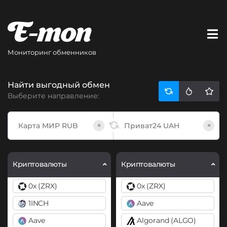
Мониторинг обменников
Найти выгодный обмен
Выберите направление:
×
×
Криптовалюты
Криптовалюты
0x (ZRX)
0x (ZRX)
1INCH
Aave
Aave
Algorand (ALGO)