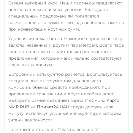
Самый выгодный курс. Наши партнеры предлагают
ERC20
пользователям лояльные условия. Благодаря
Wrapped Ethereum (WET
специальным предложениям появляется
Yearn.finance (YFI)
ERC20
AVAXC
BASE
возможность сэкономить – выгода особенно заметна
CRO
RONIN
Zcash (ZEC)
при конвертации крупных сумм.
Yearn.finance (YFI)
Удобная система поиска. Находите сервисы по типу
валюты, названию и другим параметрам. Всего пара
Zcash (ZEC)
кликов, и система оставит только релевантные
предложения, которые максимально соответствуют
заданным условиям.
Встроенный калькулятор расчетов. Воспользуйтесь
специальным инструментом для подсчета
комиссии, объема средств, необходимого при
проведении транзакции и других особенностей.
Выберите самый выгодный вариант обмена
Карта
МИР RUB
на
Приват24 UAH
среди доступных за
минуту, используя удобный калькулятор, в котором
учтены все тонкости.
Понятный интерфейс. У вас не возникнет