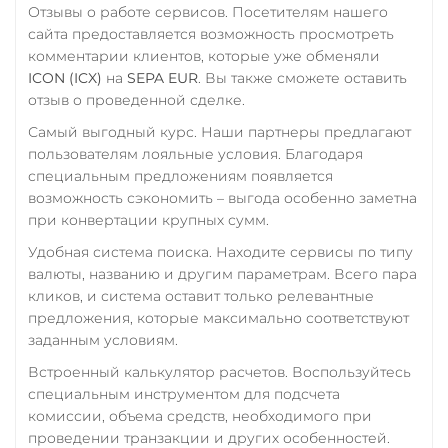
ERC20
Отзывы о работе сервисов. Посетителям нашего
СБП RUB
Yearn.finance (YFI)
сайта предоставляется возможность просмотреть
USD Coin (USDC)
Счет ИП/ООО
комментарии клиентов, которые уже обменяли
Zcash (ZEC)
ERC20
BEP20
SOL
ICON (ICX)
на
SEPA EUR
. Вы также сможете оставить
UAH
EUR
Polygon
ARB
OP
отзыв о проведенной сделке.
STELLAR
BASE
NEAR
Тинькофф
Самый выгодный курс. Наши партнеры предлагают
XLM
RUB
CASH-IN RUB
пользователям лояльные условия. Благодаря
QR RUB
специальным предложениям появляется
Utopia USD (UUSD)
возможность сэкономить – выгода особенно заметна
УкрСиббанк UAH
VeChain (VET)
при конвертации крупных сумм.
Фридом Банк KZT
Yearn.finance (YFI)
Удобная система поиска. Находите сервисы по типу
валюты, названию и другим параметрам. Всего пара
Центр Кредит KZT
Zcash (ZEC)
кликов, и система оставит только релевантные
Элкарт KGS
Zilliqa (ZIL)
предложения, которые максимально соответствуют
заданным условиям.
Встроенный калькулятор расчетов. Воспользуйтесь
специальным инструментом для подсчета
комиссии, объема средств, необходимого при
проведении транзакции и других особенностей.