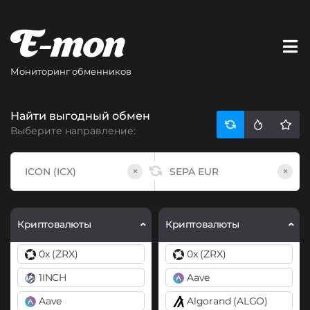
Мониторинг обменников
Найти выгодный обмен
Выберите направление:
×
×
Криптовалюты
Криптовалюты
0x (ZRX)
0x (ZRX)
1INCH
Aave
Aave
Algorand (ALGO)