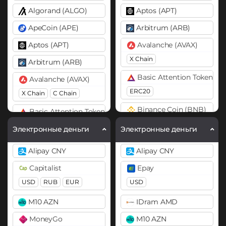
Algorand (ALGO)
Aptos (APT)
ApeCoin (APE)
Arbitrum (ARB)
Aptos (APT)
Avalanche (AVAX)
X Chain
Arbitrum (ARB)
Basic Attention Token (B
Avalanche (AVAX)
ERC20
X Chain
C Chain
Binance Coin (BNB)
Basic Attention Token (BAT)
BEP20
BEP2
ERC20
Электронные деньги
Электронные деньги
Bitcoin (BTC)
Binance Coin (BNB)
Alipay CNY
Alipay CNY
BTC
BEP20
BEP20
Capitalist
Epay
Bitcoin Cash (BCH)
Bitcoin (BTC)
USD
RUB
EUR
USD
BTC
BEP20
Lightning
Bitcoin SV (BSV)
M10 AZN
IDram AMD
Bitcoin Cash (BCH)
BitTorrent (BTT)
MoneyGo
M10 AZN