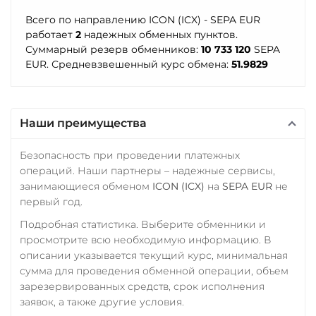
ERC20
TRC20
BEP20
USD
Всего по направлению ICON (ICX) - SEPA EUR
TrueUSD (TUSD)
Почта Банк RUB
SOL
POL
ARB
работает
2
надежных обменных пунктов.
Тинькофф
ERC20
TRC20
AVAXC
OP
TON
Приват24
Суммарный резерв обменников:
10 733 120
SEPA
RUB
NEAR
EUR. Средневзвешенный курс обмена:
51.9829
USD
EUR
UAH
TRUMP
УкрСиббанк UAH
Tether Gold (XAUt)
Uniswap (UNI)
Промсвязьбанк RUB
Фридом Банк KZT
Tezos (XTZ)
ERC20
ПУМБ UAH
Наши преимущества
Центр Кредит KZT
THETA
USD Coin (USDC)
Райффайзен
Безопасность при проведении платежных
Элкарт KGS
ERC20
BEP20
SOL
Tornado Cash (TORN)
RUB
UAH
операций. Наши партнеры – надежные сервисы,
Polygon
ARB
OP
Tron (TRX)
занимающиеся обменом
ICON (ICX)
на
SEPA EUR
не
РНКБ RUB
NEAR
первый год.
TrueUSD (TUSD)
Росбанк RUB
VeChain (VET)
Подробная статистика. Выберите обменники и
ERC20
TRC20
BEP
Россельхоз банк RUB
просмотрите всю необходимую информацию. В
Verge (XVG)
TRUMP
описании указывается текущий курс, минимальная
Русский Стандарт RUB
WAVES
сумма для проведения обменной операции, объем
UMA
Сбербанк
зарезервированных средств, срок исполнения
Wrapped Bitcoin (WBTC)
Uniswap (UNI)
заявок, а также другие условия.
RUB
QR RUB
ERC20