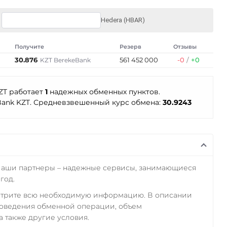
Hedera (HBAR)
Получите
Резерв
Отзывы
30.876
561 452 000
-0
/
+0
KZT BerekeBank
KZT работает
1
надежных обменных пунктов.
Bank KZT. Средневзвешенный курс обмена:
30.9243
Наши партнеры – надежные сервисы, занимающиеся
год.
отрите всю необходимую информацию. В описании
роведения обменной операции, объем
а также другие условия.