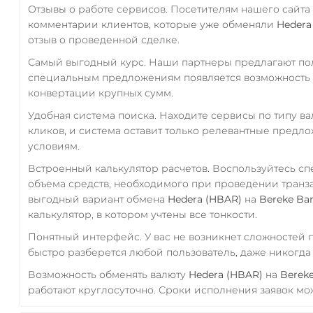
Отзывы о работе сервисов. Посетителям нашего сайта
комментарии клиентов, которые уже обменяли
Hedera
отзыв о проведенной сделке.
Самый выгодный курс. Наши партнеры предлагают пол
специальным предложениям появляется возможность с
конвертации крупных сумм.
Удобная система поиска. Находите сервисы по типу в
кликов, и система оставит только релевантные предл
условиям.
Встроенный калькулятор расчетов. Воспользуйтесь с
объема средств, необходимого при проведении транз
выгодный вариант обмена
Hedera (HBAR)
на
Bereke Ba
калькулятор, в котором учтены все тонкости.
Понятный интерфейс. У вас не возникнет сложностей
быстро разберется любой пользователь, даже никогд
Возможность обменять валюту
Hedera (HBAR)
на
Berek
работают круглосуточно. Сроки исполнения заявок мож