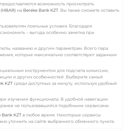
 предоставляется возможность просмотреть
 (HBAR)
на
Bereke Bank KZT
. Вы также сможете оставить
ьзователям лояльные условия. Благодаря
экономить – выгода особенно заметна при
алюты, названию и другим параметрам. Всего пара
ожения, которые максимально соответствуют заданным
пециальным инструментом для подсчета комиссии,
акции и других особенностей. Выберите самый
nk KZT
среди доступных за минуту, используя удобный
 при изучении функционала. В удобной навигации
а ранее не пользовавшийся подобными сервисами.
e Bank KZT
в любое время. Некоторые сервисы
но уточнить на сайте выбранного обменного пункта.