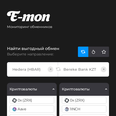
Мониторинг обменников
Найти выгодный обмен
Выберите направление:
×
×
Криптовалюты
Криптовалюты
0x (ZRX)
0x (ZRX)
Aave
1INCH