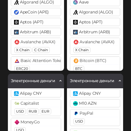
Algorand (ALGO)
Aave
ApeCoin (APE)
Algorand (ALGO)
Aptos (APT)
Aptos (APT)
Arbitrum (ARB)
Arbitrum (ARB)
Avalanche (AVAX)
Avalanche (AVAX)
X Chain
C Chain
X Chain
Basic Attention Token (BAT)
Bitcoin (BTC)
ERC20
BTC
Binance Coin (BNB)
Bitcoin Cash (BCH)
Электронные деньги
Электронные деньги
BEP20
Cardano (ADA)
Alipay CNY
Alipay CNY
Bitcoin (BTC)
Chainlink (LINK)
Capitalist
M10 AZN
BTC
BEP20
OP
ERC20
USD
RUB
EUR
PayPal
ARB
AVAXC
Chiliz (CHZ)
USD
MoneyGo
Bitcoin Cash (BCH)
Cosmos (ATOM)
USD