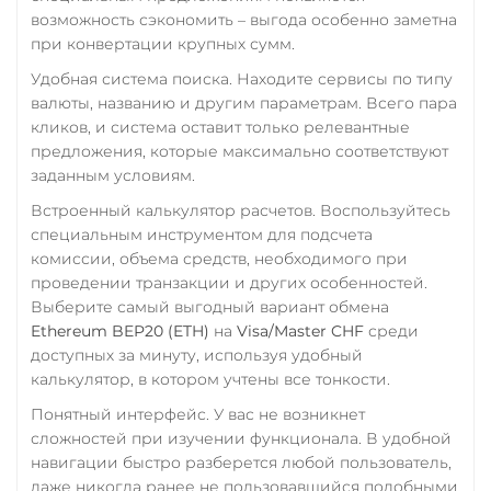
CRONOS
ARB
OP
возможность сэкономить – выгода особенно заметна
BASE
RONIN
NEAR
Тинькофф
при конвертации крупных сумм.
XLM
SUI
SONIC
RUB
CASH-IN RUB
Удобная система поиска. Находите сервисы по типу
QR RUB
Utopia USD (UUSD)
валюты, названию и другим параметрам. Всего пара
кликов, и система оставит только релевантные
УкрСиббанк UAH
VeChain (VET)
предложения, которые максимально соответствуют
Фридом Банк KZT
заданным условиям.
Verge (XVG)
Встроенный калькулятор расчетов. Воспользуйтесь
Центр Кредит KZT
WAVES
специальным инструментом для подсчета
Элкарт KGS
Wrapped Bitcoin (WBTC)
комиссии, объема средств, необходимого при
ERC20
AVAXC
проведении транзакции и других особенностей.
Выберите самый выгодный вариант обмена
Wrapped Ethereum (WET
Ethereum BEP20 (ETH)
на
Visa/Master CHF
среди
ERC20
AVAXC
BASE
доступных за минуту, используя удобный
CRO
RONIN
калькулятор, в котором учтены все тонкости.
Понятный интерфейс. У вас не возникнет
Yearn.finance (YFI)
сложностей при изучении функционала. В удобной
Zcash (ZEC)
навигации быстро разберется любой пользователь,
даже никогда ранее не пользовавшийся подобными