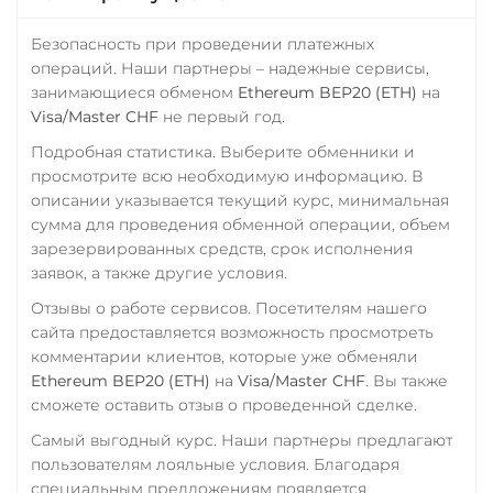
Tezos (XTZ)
ПУМБ UAH
Безопасность при проведении платежных
THETA
Райффайзен
операций. Наши партнеры – надежные сервисы,
Tornado Cash (TORN)
занимающиеся обменом
Ethereum BEP20 (ETH)
на
RUB
UAH
Visa/Master CHF
не первый год.
Tron (TRX)
РНКБ RUB
Подробная статистика. Выберите обменники и
TrueUSD (TUSD)
Росбанк RUB
просмотрите всю необходимую информацию. В
ERC20
TRC20
BEP
описании указывается текущий курс, минимальная
Россельхоз банк RUB
сумма для проведения обменной операции, объем
TRUMP
Русский Стандарт RUB
зарезервированных средств, срок исполнения
заявок, а также другие условия.
Trust Wallet Token (TWT)
Сбербанк
BEP20
Отзывы о работе сервисов. Посетителям нашего
RUB
KZT
QR RUB
сайта предоставляется возможность просмотреть
Uniswap (UNI)
комментарии клиентов, которые уже обменяли
СБП RUB
ERC20
Ethereum BEP20 (ETH)
на
Visa/Master CHF
. Вы также
Совкомбанк RUB
сможете оставить отзыв о проведенной сделке.
USD Coin (USDC)
Счет ИП/ООО
Самый выгодный курс. Наши партнеры предлагают
ERC20
BEP20
AVAX
пользователям лояльные условия. Благодаря
UAH
RUB
USD
EUR
SOL
Polygon
специальным предложениям появляется
CNY