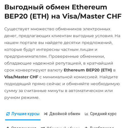
Альфа-Банк
Выгодный обмен Ethereum
Ontology (ONT)
RUB
CASH-IN RUB
BEP20 (ETH) на Visa/Master CHF
Optimism (OP)
Беларусбанк BYN
PancakeSwap (CAKE)
Существует множество обменников электронных
ВТБ Банк RUB
денег, предлагающих клиентам выгодные условия. На
Pax Dollar (USDP)
нашем портале вы найдете десятки предложений,
Газпромбанк RUB
ERC20
которые будут интересны частным лицам и
Евразийский Банк KZT
Pepe
предпринимателям. Проверенные обменники,
ЕРИП Расчет BYN
обладающие надежной репутацией, в кратчайший
Pol (ex-MATIC)
срок конвертируют валюту
Ethereum BEP20 (ETH)
в
Карта Unionpay CNY
POL
Visa/Master CHF
с минимальной комиссией. Найдите
Карта UZCARD UZS
подходящий прямо сейчас и обменяйте необходимую
Qtum
сумму за считанные минуты в автоматическом или
Карта МИР RUB
Ravencoin (RVN)
ручном режиме.
Любой банк
Ripple (XRP)
USD
RUB
EUR
UAH
Shib
Лучшие курсы
Двойной обмен
Средний курс
KZT
GBP
CNY
THB
ERC20
BEP20
JPY
TRY
CAD
HKD