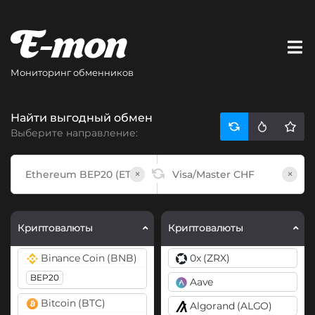
Мониторинг обменников
Найти выгодный обмен
Выберите направление:
×
×
Криптовалюты
Криптовалюты
Binance Coin (BNB)
0x (ZRX)
BEP20
Aave
Bitcoin (BTC)
Algorand (ALGO)