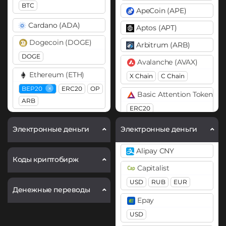
BTC
ApeCoin (APE)
Cardano (ADA)
Aptos (APT)
Dogecoin (DOGE)
Arbitrum (ARB)
DOGE
Avalanche (AVAX)
Ethereum (ETH)
X Chain
C Chain
×
BEP20
ERC20
OP
Basic Attention Token (B
ARB
ERC20
Litecoin (LTC)
Binance Coin (BNB)
Электронные деньги
Электронные деньги
Monero (XMR)
BEP20
BEP2
Alipay CNY
Ripple (XRP)
Bitcoin (BTC)
Коды криптобирж
Capitalist
Solana (SOL)
BTC
BEP20
Lightning
USD
RUB
EUR
OP
ARB
AVAXC
Tether (USDT)
Денежные переводы
Epay
ERC20
TRC20
SOL
Bitcoin Cash (BCH)
USD
POL
ARB
OP
TON
Bitcoin SV (BSV)