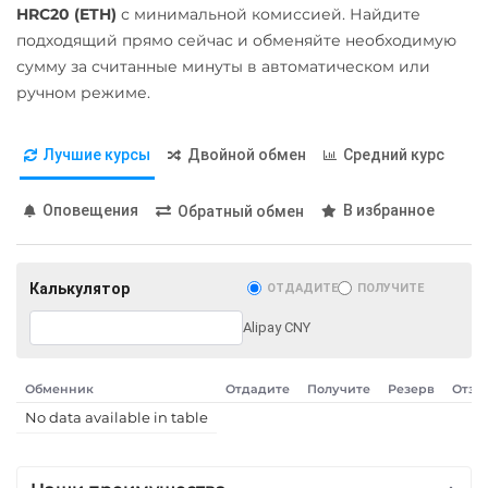
Карта UZCARD UZS
HRC20 (ETH)
с минимальной комиссией. Найдите
Карта МИР RUB
подходящий прямо сейчас и обменяйте необходимую
сумму за считанные минуты в автоматическом или
Любой банк
ручном режиме.
USD
RUB
EUR
GBP
THB
TRY
BYN
PLN
Лучшие курсы
Двойной обмен
Средний курс
GEL
МТС Банк RUB
Оповещения
В избранное
Обратный обмен
Открытие RUB
ОТП Банк
Калькулятор
ОТДАДИТЕ
ПОЛУЧИТЕ
UAH
Alipay CNY
Ощадбанк UAH
Почта Банк RUB
Обменник
Отдадите
Получите
Резерв
Отзы
No data available in table
Приват24
UAH