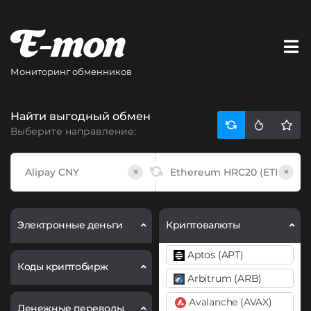
Мониторинг обменников
Найти выгодный обмен
Выберите направление:
×
×
Электронные деньги
Криптовалюты
Aptos (APT)
Коды криптобирж
Arbitrum (ARB)
Avalanche (AVAX)
Денежные переводы