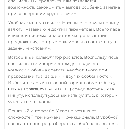
специальным предложениям появляется
RUB
QR RUB
возможность сэкономить – выгода особенно заметна
при конвертации крупных сумм.
УкрСиббанк UAH
Удобная система поиска. Находите сервисы по типу
Фридом Банк KZT
валюты, названию и другим параметрам. Всего пара
кликов, и система оставит только релевантные
Центр Кредит KZT
предложения, которые максимально соответствуют
Элкарт KGS
заданным условиям.
Встроенный калькулятор расчетов. Воспользуйтесь
специальным инструментом для подсчета
комиссии, объема средств, необходимого при
проведении транзакции и других особенностей.
Выберите самый выгодный вариант обмена
Alipay
CNY
на
Ethereum HRC20 (ETH)
среди доступных за
минуту, используя удобный калькулятор, в котором
учтены все тонкости.
Понятный интерфейс. У вас не возникнет
сложностей при изучении функционала. В удобной
навигации быстро разберется любой пользователь,