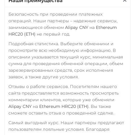
Наши преимущества
Промсвязьбанк RUB
ПУМБ UAH
Безопасность при проведении платежных
операций. Наши партнеры – надежные сервисы,
Райффайзен
занимающиеся обменом
Alipay CNY
на
Ethereum
RUB
UAH
HRC20 (ETH)
не первый год.
РНКБ RUB
Подробная статистика. Выберите обменники и
просмотрите всю необходимую информацию. В
Росбанк RUB
описании указывается текущий курс, минимальная
Россельхоз банк RUB
сумма для проведения обменной операции, объем
зарезервированных средств, срок исполнения
Русский Стандарт RUB
заявок, а также другие условия.
Сбербанк
Отзывы о работе сервисов. Посетителям нашего
RUB
KZT
QR RUB
сайта предоставляется возможность просмотреть
комментарии клиентов, которые уже обменяли
СБП RUB
Alipay CNY
на
Ethereum HRC20 (ETH)
. Вы также
сможете оставить отзыв о проведенной сделке.
Счет ИП/ООО
Самый выгодный курс. Наши партнеры предлагают
RUB
USD
EUR
пользователям лояльные условия. Благодаря
Тинькофф