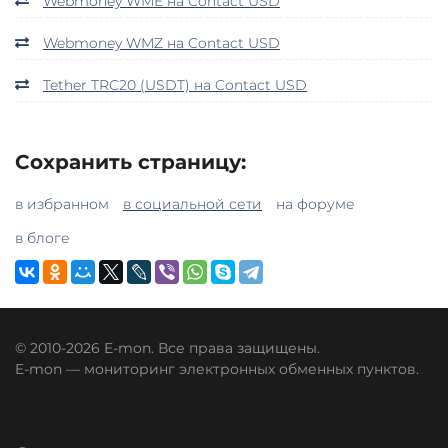
Webmoney WME на Contact USD
Webmoney WMZ на Contact USD
Tether TRC20 (USDT) на Contact USD
Сохранить страницу:
в избранном
в социальной сети
на форуме
в блоге
© 2010-2026 E-mon. Все права защищены.
E-mon — мониторинг электронных обменных пунктов.