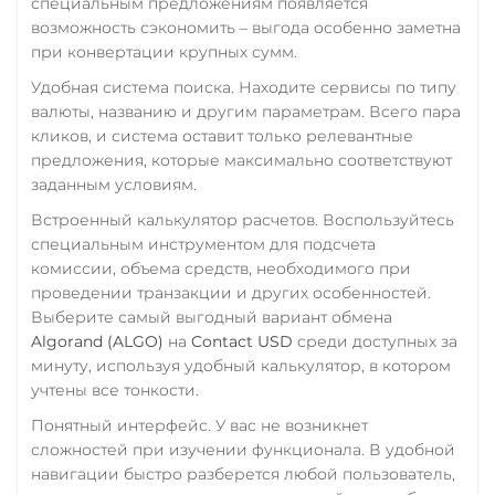
специальным предложениям появляется
USD Coin (USDC)
возможность сэкономить – выгода особенно заметна
СБП RUB
ERC20
BEP20
SOL
при конвертации крупных сумм.
Polygon
Счет ИП/ООО
ARB
OP
Удобная система поиска. Находите сервисы по типу
BASE
NEAR
XLM
UAH
EUR
валюты, названию и другим параметрам. Всего пара
кликов, и система оставит только релевантные
Utopia USD (UUSD)
Тинькофф
предложения, которые максимально соответствуют
RUB
CASH-IN RUB
VeChain (VET)
заданным условиям.
QR RUB
Встроенный калькулятор расчетов. Воспользуйтесь
Verge (XVG)
специальным инструментом для подсчета
УкрСиббанк UAH
WAVES
комиссии, объема средств, необходимого при
Фридом Банк KZT
проведении транзакции и других особенностей.
Wrapped Bitcoin (WBTC)
Выберите самый выгодный вариант обмена
Центр Кредит KZT
ERC20
Algorand (ALGO)
на
Contact USD
среди доступных за
Элкарт KGS
минуту, используя удобный калькулятор, в котором
Yearn.finance (YFI)
учтены все тонкости.
Zcash (ZEC)
Понятный интерфейс. У вас не возникнет
сложностей при изучении функционала. В удобной
навигации быстро разберется любой пользователь,