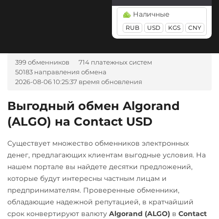
Kusama (KSM)
GBP
TRY
PLN
SEK
Наличные
CAD
MDL
KGS
CNY
Litecoin (LTC)
AZN
RUB
BGN
USD
CZK
KGS
CNY
GEL
Monero (XMR)
HUF
NOK
TJS
INR
AED
UZS
BRL
RON
NEAR Protocol
399 обменников
714 платежных систем
IDR
ARS
NEO
50183 направления обмена
А-Банк UAH
2026-08-06 10:25:37 время обновления
Notcoin (NOT)
Авангард RUB
Ontology (ONT)
Выгодный обмен Algorand
Ак Барс Банк RUB
(ALGO) на Contact USD
Optimism (OP)
Альфа-Банк
PancakeSwap (CAKE)
Существует множество обменников электронных
RUB
CASH-IN RUB
Pax Dollar (USDP)
денег, предлагающих клиентам выгодные условия. На
Беларусбанк BYN
ERC20
нашем портале вы найдете десятки предложений,
которые будут интересны частным лицам и
ВТБ Банк RUB
Pepe
предпринимателям. Проверенные обменники,
Газпромбанк RUB
Pol (ex-MATIC)
обладающие надежной репутацией, в кратчайший
срок конвертируют валюту
Algorand (ALGO)
в
Contact
Евразийский Банк KZT
POL