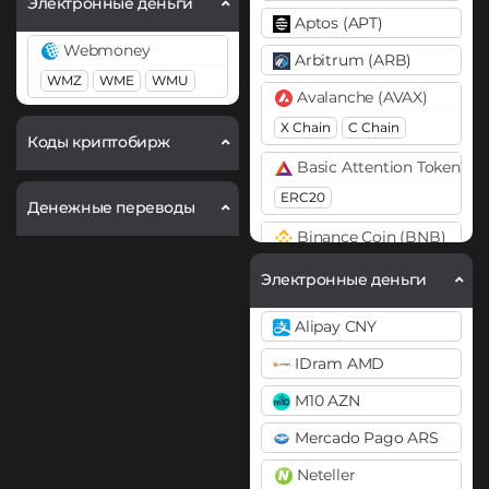
Электронные деньги
Aptos (APT)
Webmoney
Arbitrum (ARB)
WMZ
WME
WMU
Avalanche (AVAX)
X Chain
C Chain
Коды криптобирж
Basic Attention Token (B
ERC20
Денежные переводы
Binance Coin (BNB)
BEP20
BEP2
Электронные деньги
Bitcoin (BTC)
Alipay CNY
BTC
BEP20
IDram AMD
Bitcoin Cash (BCH)
M10 AZN
Bitcoin SV (BSV)
Mercado Pago ARS
BitTorrent (BTT)
Neteller