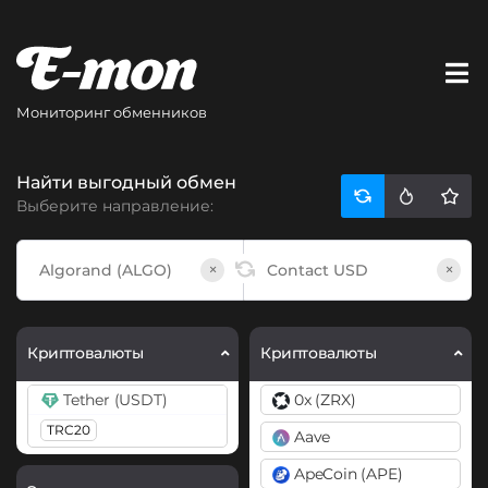
Мониторинг обменников
Найти выгодный обмен
Выберите направление:
×
×
Криптовалюты
Криптовалюты
Tether (USDT)
0x (ZRX)
TRC20
Aave
ApeCoin (APE)