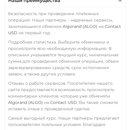
Наши преимущества
Ощадбанк UAH
ERC20
TRC20
BEP20
SOL
POL
ARB
Почта Банк RUB
Безопасность при проведении платежных
AVAXC
OP
TON
операций. Наши партнеры – надежные сервисы,
Приват24
занимающиеся обменом
Algorand (ALGO)
на
Contact
NEAR
USD
EUR
UAH
USD
не первый год.
Tether Gold (XAUt)
Подробная статистика. Выберите обменники и
Промсвязьбанк RUB
Tezos (XTZ)
просмотрите всю необходимую информацию. В
ПУМБ UAH
описании указывается текущий курс, минимальная
THETA
сумма для проведения обменной операции, объем
Райффайзен
Tornado Cash (TORN)
зарезервированных средств, срок исполнения
RUB
UAH
заявок, а также другие условия.
Tron (TRX)
РНКБ RUB
Отзывы о работе сервисов. Посетителям нашего
TrueUSD (TUSD)
сайта предоставляется возможность просмотреть
Росбанк RUB
ERC20
TRC20
BEP
комментарии клиентов, которые уже обменяли
Россельхоз банк RUB
Algorand (ALGO)
на
Contact USD
. Вы также сможете
TRUMP
оставить отзыв о проведенной сделке.
Русский Стандарт RUB
Uniswap (UNI)
Самый выгодный курс. Наши партнеры предлагают
Сбербанк
пользователям лояльные условия. Благодаря
ERC20
RUB
QR RUB