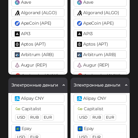
Aave
Aave
Algorand (ALGO)
Algorand (ALGO)
ApeCoin (APE)
ApeCoin (APE)
API3
API3
Aptos (APT)
Aptos (APT)
Arbitrum (ARB)
Arbitrum (ARB)
Augur (REP)
Augur (REP)
Avalanche (AVAX)
Avalanche (AVAX)
X Chain
C Chain
X Chain
C Chain
Электронные деньги
Электронные деньги
Axie Infinity (AXS)
Axie Infinity (AXS)
Alipay CNY
Alipay CNY
Balancer (BAL)
Balancer (BAL)
Capitalist
Capitalist
Band
Band
USD
RUB
EUR
USD
RUB
EUR
Basic Attention Token (BAT)
Basic Attention Token (B
Epay
Epay
BEP20
ERC20
BEP20
ERC20
USD
EUR
USD
EUR