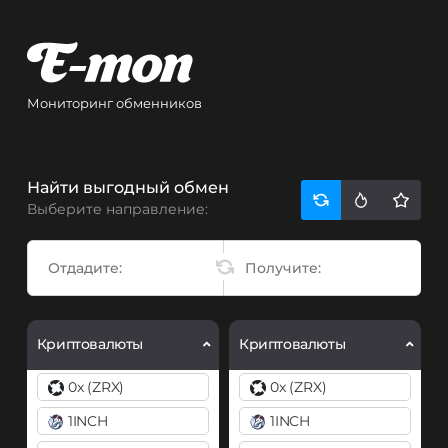
Мониторинг обменников
Найти выгодный обмен
Выберите направление:
Криптовалюты
Криптовалюты
0x (ZRX)
0x (ZRX)
1INCH
1INCH