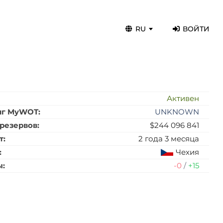
RU
ВОЙТИ
:
Активен
нг MyWOT:
UNKNOWN
резервов:
$244 096 841
т:
2 года 3 месяца
:
Чехия
ы:
-0
/
+15