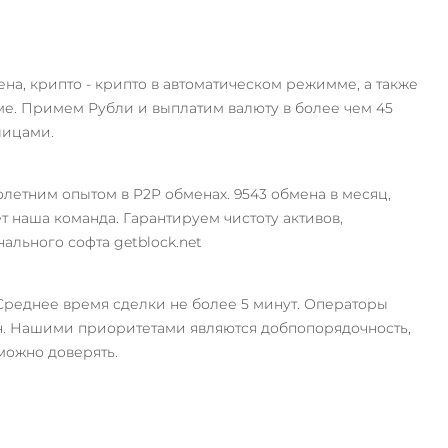
, крипто - крипто в автоматическом режимме, а также
име. Примем Рубли и выплатим валюту в более чем 45
 лицами.
олетним опытом в P2P обменах. 9543 обмена в месяц,
 наша команда. Гарантируем чистоту активов,
льного софта getblock.net
 Среднее время сделки не более 5 минут. Операторы
н. Нашими приоритетами являются добпопорядочность,
можно доверять.