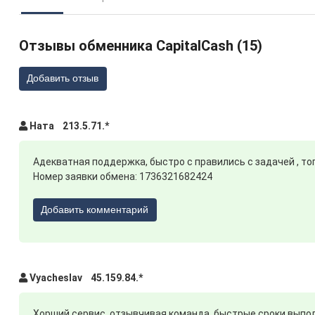
Отзывы обменника CapitalCash (15)
Добавить отзыв
Ната 213.5.71.*
Адекватная поддержка, быстро с правились с задачей , т
Номер заявки обмена: 1736321682424
Добавить комментарий
Vyacheslav 45.159.84.*
Хорший сервис, отзывчивая команда, быстрые сроки выпо